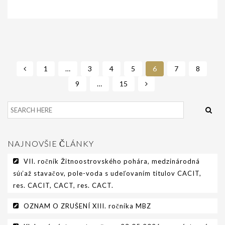
1
…
3
4
5
6
7
8
9
…
15
NAJNOVŠIE ČLÁNKY
VII. ročník Žitnoostrovského pohára, medzinárodná
súťaž stavačov, pole-voda s udeľovaním titulov CACIT,
res. CACIT, CACT, res. CACT.
OZNAM O ZRUŠENÍ XIII. ročníka MBZ