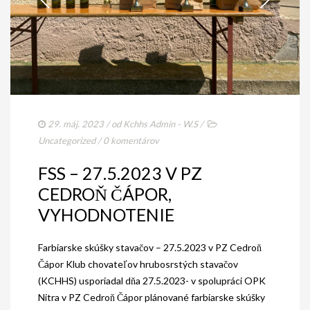
29. máj. 2023
/ od
Kchhs Admin - W.S
/
Uncategorized
/
0 komentárov
FSS – 27.5.2023 V PZ
CEDROŇ ČÁPOR,
VYHODNOTENIE
Farbiarske skúšky stavačov – 27.5.2023 v PZ Cedroň
Čápor Klub chovateľov hrubosrstých stavačov
(KCHHS) usporiadal dňa 27.5.2023- v spolupráci OPK
Nitra v PZ Cedroň Čápor plánované farbiarske skúšky