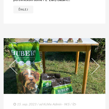
ĎALEJ
15. sep. 2023
/ od
Kchhs Admin - W.S
/