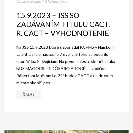
Uncategorized
/
0 komentárov
15.9.2023 – JSS SO
ZADÁVANÍM TITULU CACT,
R. CACT – VYHODNOTENIE
Na JSS 15.9.2023 ktoré usporiadal KCHHS v Hájskom
sa prihlásilo a nástupilo 7 dvojíc. S toho sa podarilo
ukončiť iba 2 dvojiciam. Na prvom mieste skončila suka
NDS MÁGOCSI ERDÓSÁRO ABOGÉL s vodičom
Róbertom Mučkom l.c. 241bodov CACT a na druhom
mieste skončil pes...
ĎALEJ