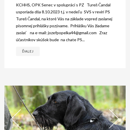
KCHHS, OPK Senec v spolupráci s PZ Tureň Čandal
GALÉRIA
usporiada dňa 8.10.2023 t.j. v nedeľu SVS v revíri PS
Tureň Čandal, na ktoré Vás na základe vopred zaslanej
INZERCIA
písomnej prihlášky pozývame. Prihlášku Vás žiadame
zaslať na e-mail: jozefpopelka44@gmail.com Zraz
KONTAKT
účastníkov skúšok bude na chate PS...
ĎALEJ