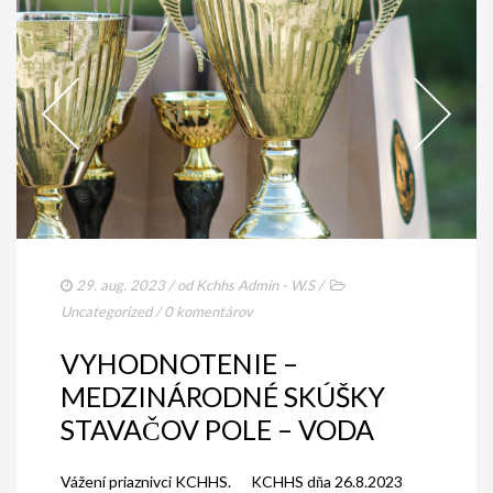
29. aug. 2023
/ od
Kchhs Admin - W.S
/
Uncategorized
/
0 komentárov
VYHODNOTENIE –
MEDZINÁRODNÉ SKÚŠKY
STAVAČOV POLE – VODA
Vážení priaznivci KCHHS. KCHHS dňa 26.8.2023