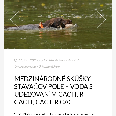
11. jún. 2023
/ od
Kchhs Admin - W.S
/
Uncategorized
/
0 komentárov
MEDZINÁRODNÉ SKÚŠKY
STAVAČOV POLE – VODA S
UDEĽOVANÍM CACIT, R
CACIT, CACT, R CACT
SPZ, Klub chovateľov hrubosrstých stavačov OkO