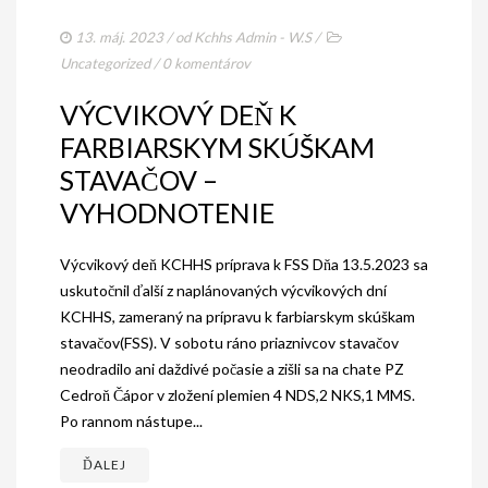
13. máj. 2023
/ od
Kchhs Admin - W.S
/
Uncategorized
/
0 komentárov
VÝCVIKOVÝ DEŇ K
FARBIARSKYM SKÚŠKAM
STAVAČOV –
VYHODNOTENIE
Výcvikový deň KCHHS príprava k FSS Dňa 13.5.2023 sa
uskutočnil ďalší z naplánovaných výcvikových dní
KCHHS, zameraný na prípravu k farbiarskym skúškam
stavačov(FSS). V sobotu ráno priaznivcov stavačov
neodradilo ani daždivé počasie a zišli sa na chate PZ
Cedroň Čápor v zložení plemien 4 NDS,2 NKS,1 MMS.
Po rannom nástupe...
ĎALEJ