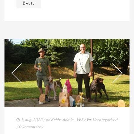
ĎALEJ
1. aug. 2023
/ od
Kchhs Admin - W.S
/
Uncategorized
/
0 komentárov