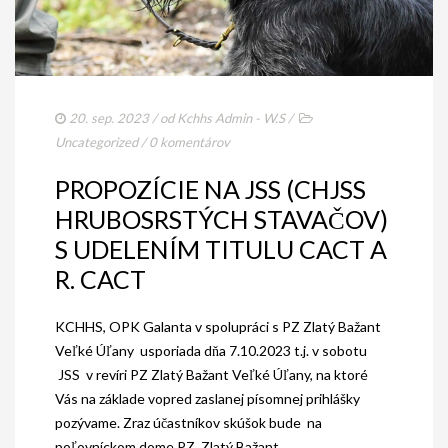
20. sep. 2023
/ od
Kchhs Admin - W.S
/
Uncategorized
/
0 komentárov
PROPOZÍCIE NA JSS (CHJSS
HRUBOSRSTÝCH STAVAČOV)
S UDELENÍM TITULU CACT A
R. CACT
KCHHS, OPK Galanta v spolupráci s PZ Zlatý Bažant
Veľké Úľany usporiada dňa 7.10.2023 t.j. v sobotu
JSS v revíri PZ Zlatý Bažant Veľké Úľany, na ktoré
Vás na základe vopred zaslanej písomnej prihlášky
pozývame. Zraz účastníkov skúšok bude na
poľovníckom dome PZ Zlatý Bažant...