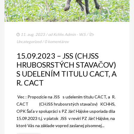
11. aug. 2023
/ od
Kchhs Admin - W.S
/
Uncategorized
/
0 komentárov
15.09.2023 – JSS (CHJSS
HRUBOSRSTÝCH STAVAČOV)
S UDELENÍM TITULU CACT, A
R. CACT
Vec : Propozície na JSS s udelením titulu CACT, a R.
CACT (CHJSS hrubosrstých stavačov) KCHHS,
OPK Šaľa v spolupráci s PZ Járč Hájske usporiada dňa
15.09.2023 t.j. v piatok JSS v revíri PZ Járč Hájske, na
ktoré Vás na základe vopred zaslanej písomnej...