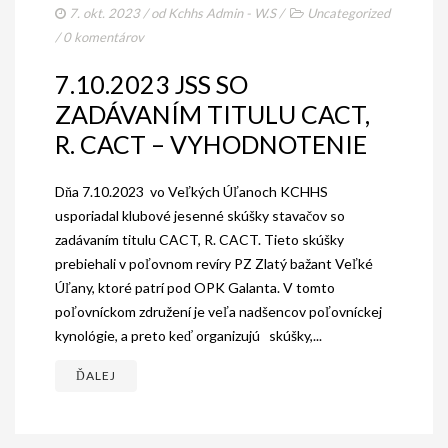
AKO BYT ČLENOM KCHHS
7. okt. 2023
/ od
Kchhs Admin - W.S
/
Uncategorized
/
0 komentárov
OZNAMY / NEWS
7.10.2023 JSS SO
DEUTSCH DRAHTHAAR
ZADÁVANÍM TITULU CACT,
ŠTANDARD
R. CACT – VYHODNOTENIE
PODMIENKY CHOVNOSTI
Dňa 7.10.2023 vo Veľkých Úľanoch KCHHS
CHOVNÉ PSY
usporiadal klubové jesenné skúšky stavačov so
zadávaním titulu CACT, R. CACT. Tieto skúšky
CHOVNÉ SUKY
prebiehali v poľovnom revíry PZ Zlatý bažant Veľké
Úľany, ktoré patrí pod OPK Galanta. V tomto
CHOVATEĽSKÉ STANICE
poľovníckom združení je veľa nadšencov poľovníckej
kynológie, a preto keď organizujú skúšky,...
OČAKÁVANÉ VRHY NDS V ROKU 2026
ĎALEJ
PUDELPOINTER
ŠTANDARD