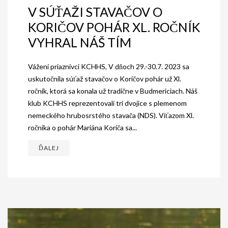
V SÚŤAŽI STAVAČOV O
KORIČOV POHÁR XL. ROČNÍK
VYHRAL NÁŠ TÍM
Vážení priaznivci KCHHS, V dňoch 29.-30.7. 2023 sa
uskutočnila súťaž stavačov o Koričov pohár už Xl.
ročník, ktorá sa konala už tradične v Budmericiach. Náš
klub KCHHS reprezentovali tri dvojice s plemenom
nemeckého hrubosrstého stavača (NDS). Víťazom Xl.
ročníka o pohár Mariána Koriča sa...
ĎALEJ