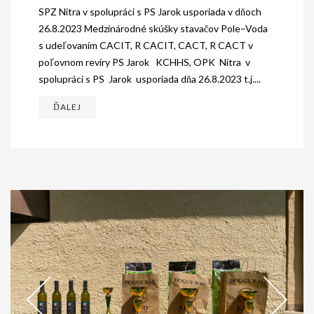
SPZ Nitra v spolupráci s PS Jarok usporiada v dňoch
26.8.2023 Medzinárodné skúšky stavačov Pole–Voda
s udeľovaním CACIT, R CACIT, CACT, R CACT v
poľovnom revíry PS Jarok KCHHS, OPK Nitra v
spolupráci s PS Jarok usporiada dňa 26.8.2023 t.j....
ĎALEJ