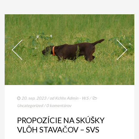
PODMIENKY CHOVNOSTI
CHOVNÉ PSY
CHOVNÉ SUKY
CHOVATEĽSKÉ STANICE
OČAKÁVANÉ VRHY PP V ROKU 2026
AKCIE
MEDZINÁRODNÁ SÚŤAŽ HRUBOSRSTÝCH
STAVAČOV „MEMORIÁL B. ZEMKA“
20. sep. 2023
/ od
Kchhs Admin - W.S
/
SKÚŠKY
Uncategorized
/
0 komentárov
VÝSTAVY
PROPOZÍCIE NA SKÚŠKY
VÝCVIKOVÉ DNI 2025
VLÔH STAVAČOV – SVS
KYNOLOGICKÝ KALENDÁR