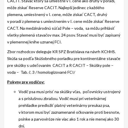
CACIT. Stavač ktorý sa umiestnil v I. cene ako druhý v poradí,
môže získať Reserve CACIT. Najlepší jedinec z každého
plemena, umiestnený v I. cene, môže získať CACT, druhý
v poradí z plemena s umiestnením v I. cene môže získať Reserve
CACT. Na medzinárodnú súťaž Pole – voda, sa môžu prihlásiť
všetky plemená stavačov max. 24 psov. Stavač musí byť zapísaný
v plemennej knihe uznanej FCI.
Zbor rozhodcov deleguje KR SPZ Bratislava na návrh KCHHS.
Skúša sa podľa Skúšobného poriadku pre kontinentálne stavače
pre skúšky s udeľovaním CACIT a R CACIT – Skúšky pole –
voda – Tab. č. 3 / homologizované FCI/
Pokyny pre vodičov:
Vodič psa musí prísť na skúšky včas, poľovnícky ustrojený
a s príslušnou zbraňou. Vodič musí pri veterinárnej
prehliadke predložiť platný veterinárny preukaz psa,
v ktorom musí byť zaznamenané očkovanie proti besnote,
psinke a parvoviróze nie viac ako 1 rok a nie menej ako 30
dní.