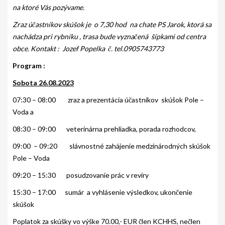
PODMIENKY CHOVNOSTI
na ktoré Vás pozývame.
Zraz účastníkov skúšok
je o 7,30 hod na chate PS Jarok, ktorá sa
CHOVNÉ PSY
nachádza pri rybníku , trasa bude vyznačená šípkami od centra
CHOVNÉ SUKY
obce. Kontakt : Jozef Popelka č. tel.0905743773
Program :
CHOVATEĽSKÉ STANICE
Sobota 26.08.2023
OČAKÁVANÉ VRHY PP V ROKU 2026
07:30 – 08:00 zraz a prezentácia účastníkov skúšok Pole –
AKCIE
Voda a
08:30 – 09:00 veterinárna prehliadka, porada rozhodcov,
MEDZINÁRODNÁ SÚŤAŽ HRUBOSRSTÝCH
STAVAČOV „MEMORIÁL B. ZEMKA“
09:00 – 09:20 slávnostné zahájenie medzinárodných skúšok
Pole – Voda
SKÚŠKY
09:20 – 15:30 posudzovanie prác v revíry
VÝSTAVY
15:30 – 17:00 sumár a vyhlásenie výsledkov, ukončenie
VÝCVIKOVÉ DNI 2025
skúšok
Poplatok za skúšky vo výške 70.00,- EUR člen KCHHS, nečlen
KYNOLOGICKÝ KALENDÁR