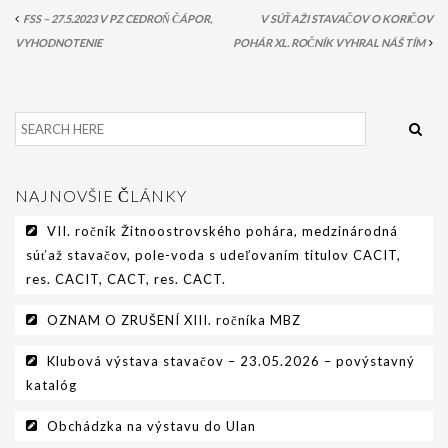
FSS – 27.5.2023 V PZ CEDROŇ ČÁPOR,
V SÚŤAŽI STAVAČOV O KORIČOV
VYHODNOTENIE
POHÁR XL. ROČNÍK VYHRAL NÁŠ TÍM
NAJNOVŠIE ČLÁNKY
VII. ročník Žitnoostrovského pohára, medzinárodná
súťaž stavačov, pole-voda s udeľovaním titulov CACIT,
res. CACIT, CACT, res. CACT.
OZNAM O ZRUŠENÍ XIII. ročníka MBZ
Klubová výstava stavačov – 23.05.2026 – povýstavný
katalóg
Obchádzka na výstavu do Ulan