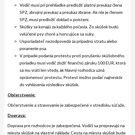
Vodič musí pri prehliadke predložiť platný preukaz člena
SPZ, zbrojný preukaz a preukaz zbrane. Ak nie je členom
SPZ, musí predložiť doklad o poistení.
Skúšky sa konajú za každého počasia. Zo skúšok budú
vylúčené psy choré a honcujúce sa suky.
Usporiadateľ nezodpovedá za prípadnú stratu alebo
poranenie psa.
V prípade podania protestu proti porušeniu skúšobného
poriadku musí vodič zložiť finančnú záruku 100 EUR, ktorá
sa mu vráti len vtedy, ak hlavný rozhodca uzná
oprávnenosť protestu. Protest možno podať najneskôr
do vyhlásenia výsledkov skúšok.
Občerstvenie:
Občerstvenie a stravovanie je zabezpečené v stredisku súťaže.
Doprava:
Doprava pre rozhodcov je zabezpečená. Vodiči sa prepravujú na
miesta skúšok na vlastné náklady. Cesta na miesta skúšok bude