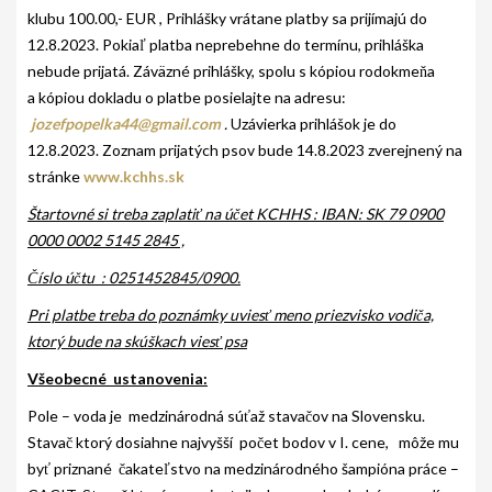
klubu 100.00,- EUR , Prihlášky vrátane platby sa prijímajú do
GALÉRIA
12.8.2023. Pokiaľ platba neprebehne do termínu, prihláška
nebude prijatá. Záväzné prihlášky, spolu s kópiou rodokmeňa
INZERCIA
a kópiou dokladu o platbe posielajte na adresu:
jozefpopelka44@gmail.com
.
Uzávierka prihlášok je do
KONTAKT
12.8.2023. Zoznam prijatých psov bude 14.8.2023 zverejnený na
stránke
www.kchhs.sk
Štartovné si treba zaplatiť na účet KCHHS : IBAN: SK 79 0900
0000 0002 5145 2845 ,
Číslo účtu : 0251452845/0900.
Pri platbe treba do poznámky uviesť meno priezvisko vodiča,
ktorý bude na skúškach viesť psa
Všeobecné ustanovenia:
Pole – voda je medzinárodná súťaž stavačov na Slovensku.
Stavač ktorý dosiahne najvyšší počet bodov v I. cene, môže mu
byť priznané čakateľstvo na medzinárodného šampióna práce –