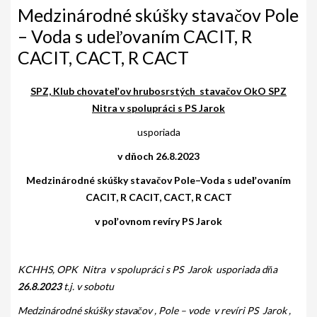
AKO BYT ČLENOM KCHHS
Medzinárodné skúšky stavačov Pole
– Voda s udeľovaním CACIT, R
OZNAMY / NEWS
CACIT, CACT, R CACT
DEUTSCH DRAHTHAAR
SPZ, Klub chovateľov hrubosrstých stavačov
OkO SPZ
ŠTANDARD
Nitra
v spolupráci s PS Jarok
PODMIENKY CHOVNOSTI
usporiada
CHOVNÉ PSY
v dňoch 26.8.2023
Medzinárodné skúšky stavačov
Pole–Voda
s udeľovaním
CHOVNÉ SUKY
CACIT, R CACIT, CACT, R CACT
CHOVATEĽSKÉ STANICE
v poľovnom revíry PS Jarok
OČAKÁVANÉ VRHY NDS V ROKU 2026
PUDELPOINTER
KCHHS, OPK Nitra v spolupráci s
PS Jarok usporiada
dňa
26.8.2023
t.j. v sobotu
ŠTANDARD
Medzinárodné skúšky stavačov , Pole – vode v revíri
PS Jarok
,