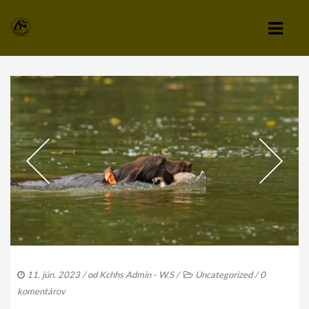
KLUB
VÝBOR KLUBU
STANOVY KLUBU
CHOVATEĽSKÝ A ZÁPISNÝ PORIADOK
SPRAVODAJCA
TLAČIVÁ A PRIHLÁŠKY
KLUBOVÉ POPLATKY
11. jún. 2023
/ od
Kchhs Admin - W.S
/
Uncategorized
/
0
ZÁPISNICE Z ČLENSKEJ SCHÔDZE
komentárov