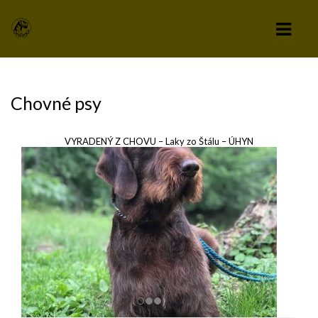
KLUB
Chovné psy
VÝBOR KLUBU
VYRADENÝ Z CHOVU – Laky zo Štálu – ÚHYN
STANOVY KLUBU
CHOVATEĽSKÝ A ZÁPISNÝ PORIADOK
SPRAVODAJCA
TLAČIVÁ A PRIHLÁŠKY
KLUBOVÉ POPLATKY
ZÁPISNICE Z ČLENSKEJ SCHÔDZE