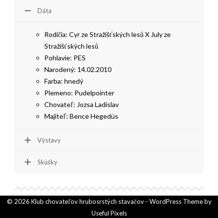
AKO BYT ČLENOM KCHHS
Dáta
OZNAMY / NEWS
Rodičia: Cyr
ze Stražišťských lesů
X July
ze
DEUTSCH DRAHTHAAR
Stražišťských lesů
Pohlavie: PES
ŠTANDARD
Narodený: 14.02.2010
Farba: hnedý
PODMIENKY CHOVNOSTI
Plemeno: Pudelpointer
CHOVNÉ PSY
Chovateľ:
Jozsa Ladislav
Majiteľ: Bence Hegedüs
CHOVNÉ SUKY
Výstavy
CHOVATEĽSKÉ STANICE
Skúšky
OČAKÁVANÉ VRHY NDS V ROKU 2026
PUDELPOINTER
© 2026 Klub chovateľov hrubosrstých stavačov - WordPress Theme by
ŠTANDARD
Useful Pixels