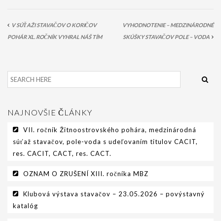
V SÚŤAŽI STAVAČOV O KORIČOV
VYHODNOTENIE – MEDZINÁRODNÉ
POHÁR XL. ROČNÍK VYHRAL NÁŠ TÍM
SKÚŠKY STAVAČOV POLE – VODA
NAJNOVŠIE ČLÁNKY
VII. ročník Žitnoostrovského pohára, medzinárodná
súťaž stavačov, pole-voda s udeľovaním titulov CACIT,
res. CACIT, CACT, res. CACT.
OZNAM O ZRUŠENÍ XIII. ročníka MBZ
Klubová výstava stavačov – 23.05.2026 – povýstavný
katalóg