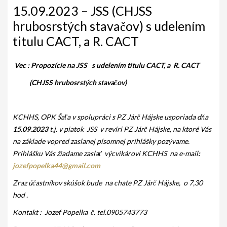
AKO BYT ČLENOM KCHHS
15.09.2023 – JSS (CHJSS
hrubosrstých stavačov) s udelením
OZNAMY / NEWS
titulu CACT, a R. CACT
DEUTSCH DRAHTHAAR
Vec : Propozície na JSS s udelením titulu CACT, a R. CACT
ŠTANDARD
(CHJSS hrubosrstých stavačov)
PODMIENKY CHOVNOSTI
CHOVNÉ PSY
KCHHS, OPK Šaľa v spolupráci s
PZ Járč Hájske
usporiada dňa
15.09.2023
t.j. v piatok JSS v revíri
PZ Járč Hájske
, na ktoré Vás
CHOVNÉ SUKY
na základe vopred zaslanej písomnej prihlášky pozývame.
CHOVATEĽSKÉ STANICE
Prihlášku Vás žiadame zaslať výcvikárovi KCHHS na
e-mail
:
jozefpopelka44@gmail.com
OČAKÁVANÉ VRHY NDS V ROKU 2026
Zraz účastníkov skúšok
bude na chate PZ Járč Hájske, o 7,30
PUDELPOINTER
hod .
Kontakt : Jozef Popelka č. tel.0905743773
ŠTANDARD