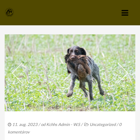
KLUB
VÝBOR KLUBU
STANOVY KLUBU
CHOVATEĽSKÝ A ZÁPISNÝ PORIADOK
SPRAVODAJCA
TLAČIVÁ A PRIHLÁŠKY
KLUBOVÉ POPLATKY
11. aug. 2023
/ od
Kchhs Admin - W.S
/
Uncategorized
/
0
ZÁPISNICE Z ČLENSKEJ SCHÔDZE
komentárov