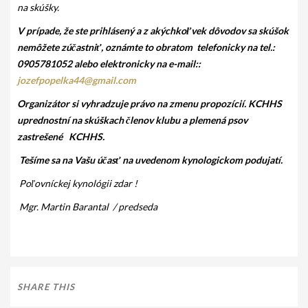
na skúšky.
V prípade, že ste prihlásený a z akýchkoľvek dôvodov sa skúšok
nemôžete zúčastniť, oznámte to obratom telefonicky na tel.:
0905781052 alebo elektronicky na e-mail:
:
jozefpopelka44@gmail.com
Organizátor si vyhradzuje právo na zmenu propozícií. KCHHS
uprednostní na skúškach členov klubu a plemená psov
zastrešené KCHHS.
Tešíme sa na Vašu účasť na uvedenom kynologickom podujatí.
Poľovníckej kynológii zdar !
Mgr. Martin Barantal /
predseda
SHARE THIS