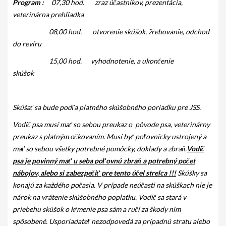
Program :
07,30 hod. zraz účastníkov, prezentácia,
PODMIENKY CHOVNOSTI
veterinárna prehliadka
CHOVNÉ PSY
08,00 hod. otvorenie skúšok, žrebovanie, odchod
do revíru
CHOVNÉ SUKY
15,00 hod. vyhodnotenie, a ukončenie
CHOVATEĽSKÉ STANICE
skúšok
OČAKÁVANÉ VRHY PP V ROKU 2026
Skúšať sa bude podľa platného skúšobného poriadku pre JSS.
AKCIE
Vodič psa musí mať so sebou preukaz o pôvode psa, veterinárny
MEDZINÁRODNÁ SÚŤAŽ HRUBOSRSTÝCH
preukaz s platným očkovaním. Musí byť poľovnícky ustrojený a
STAVAČOV „MEMORIÁL B. ZEMKA“
mať so sebou všetky potrebné pomôcky, doklady a zbraň.
Vodič
psa je povinný mať u seba poľovnú zbraň a potrebný počet
SKÚŠKY
nábojov, alebo si zabezpečiť pre tento účel strelca !!!
Skúšky sa
VÝSTAVY
konajú za každého počasia. V prípade neúčasti na skúškach nie je
nárok na vrátenie skúšobného poplatku.
Vodič sa stará v
VÝCVIKOVÉ DNI 2025
priebehu skúšok o kŕmenie psa sám a ručí za škody ním
spôsobené. Usporiadateľ nezodpovedá za prípadnú stratu alebo
KYNOLOGICKÝ KALENDÁR