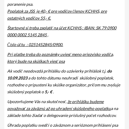
poranenie psa.
GALÉRIA
Poplatok za JSS je 40,- € pre vodičov členov KCHHS, pre
ostatných vodičov 55,- €.
INZERCIA
Štartovné si treba zaplatiť na účet KCHHS : IBAN: SK 79 0900
KONTAKT
0000 0002 5145 2845 ,
Číslo účtu : 0251452845/0900.
Pri platbe treba do poznámky uviesť meno priezvisko vodiča,
ktorý bude na skúškach viesť psa
Ak vodič neodovzdá prihlášku do uzávierky prihlášok t.j.
do
10.09.2023
a do tohto dátumu neuhradí skúšobný poplatok,
rozhodne o pripustení ku skúške organizátor, pričom mu zvyšuje
skúšobný poplatok o
5,- €
.
Upozorňujeme Vás na skutočnosť,
že prihlášku budeme
považovať za záväznú až po uhradení skúšobného poplatku
a na
základe tohto žiadať o delegovanie príslušný počet rozhodcov.
Úhrada poplatku svedčí o záväznom a serióznom prihlásení psa