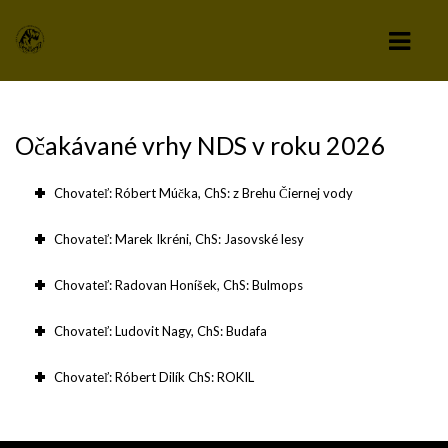
KLUB
Očakávané vrhy NDS v roku 2026
VÝBOR KLUBU
Chovateľ: Róbert Múčka, ChS: z Brehu Čiernej vody
STANOVY KLUBU
Chovateľ: Marek Ikréni, ChS: Jasovské lesy
CHOVATEĽSKÝ A ZÁPISNÝ PORIADOK
Chovateľ: Radovan Honíšek, ChS: Bulmops
SPRAVODAJCA
Chovateľ: Ludovit Nagy, ChS: Budafa
TLAČIVÁ A PRIHLÁŠKY
KLUBOVÉ POPLATKY
Chovateľ: Róbert Dilík ChS: ROKIL
ZÁPISNICE Z ČLENSKEJ SCHÔDZE