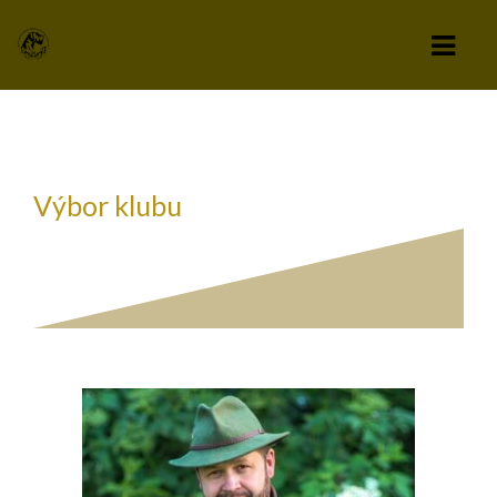
KLUB
VÝBOR KLUBU
Výbor klubu
STANOVY KLUBU
CHOVATEĽSKÝ A ZÁPISNÝ PORIADOK
SPRAVODAJCA
TLAČIVÁ A PRIHLÁŠKY
KLUBOVÉ POPLATKY
ZÁPISNICE Z ČLENSKEJ SCHÔDZE