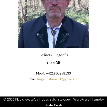
Beňadik Hegedűs
Člen DR
Mobil: +421903258133
Email:
hegedusbenadik@gmail.com
© 2026 Klub chovateľov hrubosrstých stavačov - WordPress Theme by
Useful Pixels