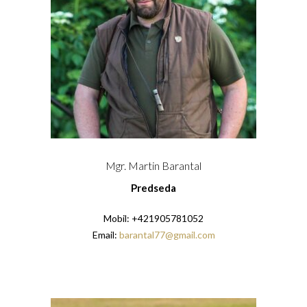
AKO BYT ČLENOM KCHHS
OZNAMY / NEWS
DEUTSCH DRAHTHAAR
ŠTANDARD
PODMIENKY CHOVNOSTI
CHOVNÉ PSY
Mgr. Martin Barantal
CHOVNÉ SUKY
Predseda
CHOVATEĽSKÉ STANICE
Mobil: +421905781052
OČAKÁVANÉ VRHY NDS V ROKU 2026
Email:
barantal77@gmail.com
PUDELPOINTER
ŠTANDARD