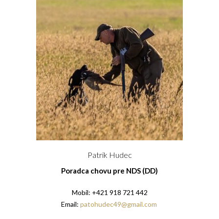
PODMIENKY CHOVNOSTI
CHOVNÉ PSY
CHOVNÉ SUKY
CHOVATEĽSKÉ STANICE
OČAKÁVANÉ VRHY PP V ROKU 2026
AKCIE
MEDZINÁRODNÁ SÚŤAŽ HRUBOSRSTÝCH
STAVAČOV „MEMORIÁL B. ZEMKA“
Patrik Hudec
SKÚŠKY
Poradca chovu pre NDS (DD)
VÝSTAVY
Mobil: +421 918 721 442
VÝCVIKOVÉ DNI 2025
Email:
patohudec49@gmail.com
KYNOLOGICKÝ KALENDÁR