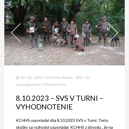
10. okt. 2023
/ od
Kchhs Admin - W.S
/
Uncategorized
/
0 komentárov
8.10.2023 – SVS V TURNI –
VYHODNOTENIE
KCHHS usporiadal dňa 8.10.2023 SVS v Turni. Tieto
skúšky sa rozhodol usporiadať KCHHS z dôvodu , že na