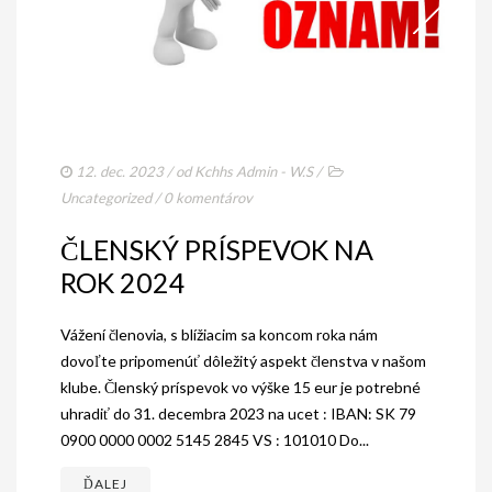
12. dec. 2023
/ od
Kchhs Admin - W.S
/
Uncategorized
/
0 komentárov
ČLENSKÝ PRÍSPEVOK NA
ROK 2024
Vážení členovia, s blížiacim sa koncom roka nám
dovoľte pripomenúť dôležitý aspekt členstva v našom
klube. Členský príspevok vo výške 15 eur je potrebné
uhradiť do 31. decembra 2023 na ucet : IBAN: SK 79
0900 0000 0002 5145 2845 VS : 101010 Do...
ĎALEJ