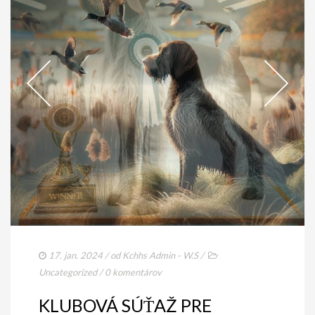
17. jan. 2024
/ od
Kchhs Admin - W.S
/
Uncategorized
/
0 komentárov
KLUBOVÁ SÚŤAŽ PRE