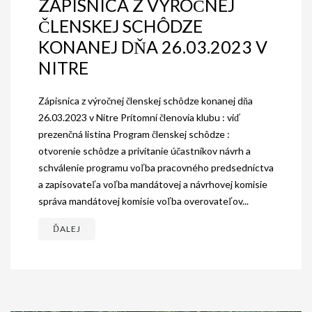
ZÁPISNICA Z VÝROČNEJ
ČLENSKEJ SCHÔDZE
KONANEJ DŇA 26.03.2023 V
NITRE
Zápisnica z výročnej členskej schôdze konanej dňa
26.03.2023 v Nitre Prítomní členovia klubu : viď
prezenčná listina Program členskej schôdze :
otvorenie schôdze a privítanie účastníkov návrh a
schválenie programu voľba pracovného predsedníctva
a zapisovateľa voľba mandátovej a návrhovej komisie
správa mandátovej komisie voľba overovateľov...
ĎALEJ