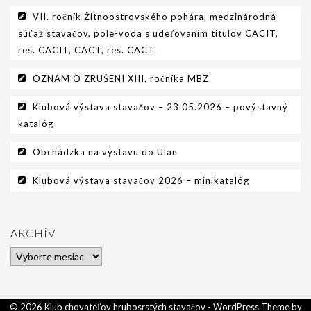
VII. ročník Žitnoostrovského pohára, medzinárodná
súťaž stavačov, pole-voda s udeľovaním titulov CACIT,
res. CACIT, CACT, res. CACT.
OZNAM O ZRUŠENÍ XIII. ročníka MBZ
Klubová výstava stavačov – 23.05.2026 – povýstavný
katalóg
Obchádzka na výstavu do Ulan
Klubová výstava stavačov 2026 – minikatalóg
ARCHÍV
Archív
© 2026 Klub chovateľov hrubosrstých stavačov - WordPress Theme by