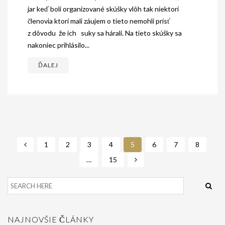
jar keď boli organizované skúšky vlôh tak niektorí
členovia ktorí mali záujem o tieto nemohli prísť
z dôvodu že ich suky sa hárali. Na tieto skúšky sa
nakoniec prihlásilo...
ĎALEJ
1
2
3
4
5
6
7
8
…
15
NAJNOVŠIE ČLÁNKY