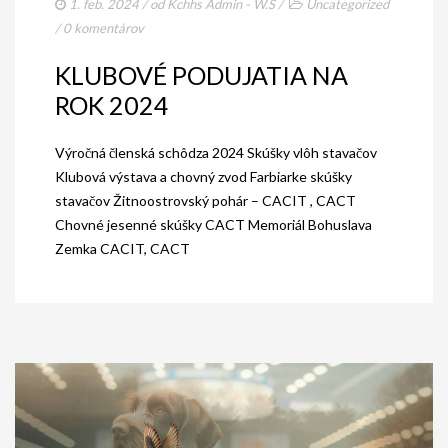
1. feb. 2024
/ od
Kchhs Admin - W.S
/
Uncategorized
/
0 komentárov
KLUBOVÉ PODUJATIA NA
ROK 2024
Výročná členská schôdza 2024 Skúšky vlôh stavačov
Klubová výstava a chovný zvod Farbiarke skúšky
stavačov Žitnoostrovský pohár – CACIT , CACT
Chovné jesenné skúšky CACT Memoriál Bohuslava
Zemka CACIT, CACT