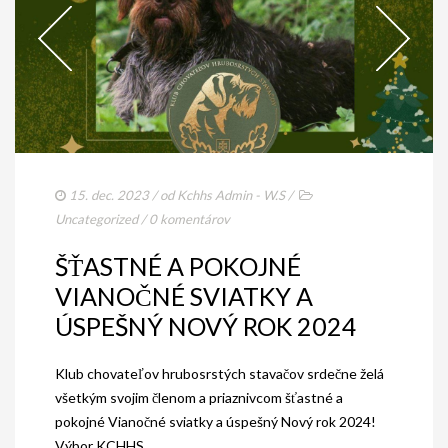
15. dec. 2023
/ od
Kchhs Admin - W.S
/
Uncategorized
/
0 komentárov
ŠŤASTNÉ A POKOJNÉ
VIANOČNÉ SVIATKY A
ÚSPEŠNÝ NOVÝ ROK 2024
Klub chovateľov hrubosrstých stavačov srdečne želá
všetkým svojim členom a priaznivcom šťastné a
pokojné Vianočné sviatky a úspešný Nový rok 2024!
Výbor KCHHS