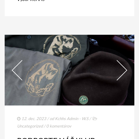
12. dec. 2023
/ od
Kchhs Admin - W.S
/
Uncategorized
/
0 komentárov