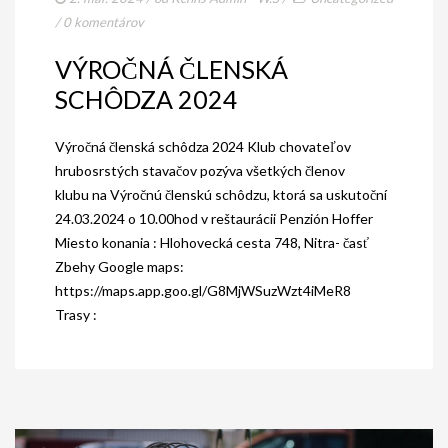
AKO BYT ČLENOM KCHHS
/
0 komentárov
OZNAMY / NEWS
VÝROČNÁ ČLENSKÁ
DEUTSCH DRAHTHAAR
SCHÔDZA 2024
ŠTANDARD
Výročná členská schôdza 2024 Klub chovateľov
hrubosrstých stavačov pozýva všetkých členov
PODMIENKY CHOVNOSTI
klubu na Výročnú členskú schôdzu, ktorá sa uskutoční
CHOVNÉ PSY
24.03.2024 o 10.00hod v reštaurácii Penzión Hoffer
Miesto konania : Hlohovecká cesta 748, Nitra- časť
CHOVNÉ SUKY
Zbehy Google maps:
https://maps.app.goo.gl/G8MjWSuzWzt4iMeR8
CHOVATEĽSKÉ STANICE
Trasy :
OČAKÁVANÉ VRHY NDS V ROKU 2026
PUDELPOINTER
ŠTANDARD