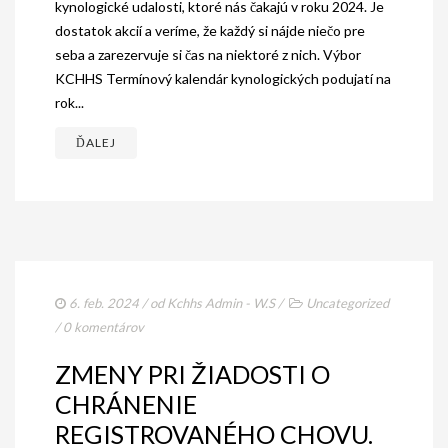
kynologické udalosti, ktoré nás čakajú v roku 2024. Je
dostatok akcií a veríme, že každý si nájde niečo pre
GALÉRIA
seba a zarezervuje si čas na niektoré z nich. Výbor
INZERCIA
KCHHS Termínový kalendár kynologických podujatí na
rok...
KONTAKT
ĎALEJ
6. feb. 2024
/ od
Kchhs Admin - W.S
/
Uncategorized
/
0 komentárov
ZMENY PRI ŽIADOSTI O
CHRÁNENIE
REGISTROVANÉHO CHOVU.