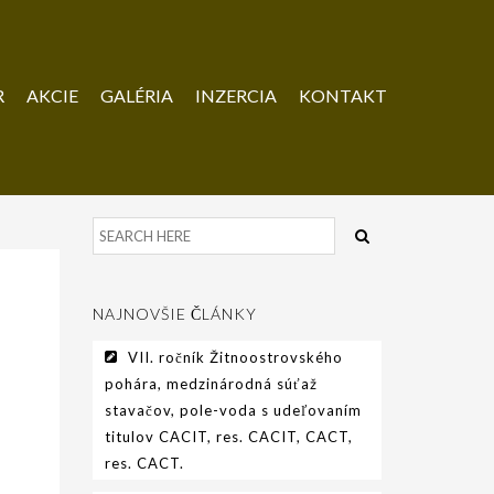
R
AKCIE
GALÉRIA
INZERCIA
KONTAKT
NAJNOVŠIE ČLÁNKY
VII. ročník Žitnoostrovského
pohára, medzinárodná súťaž
stavačov, pole-voda s udeľovaním
titulov CACIT, res. CACIT, CACT,
res. CACT.