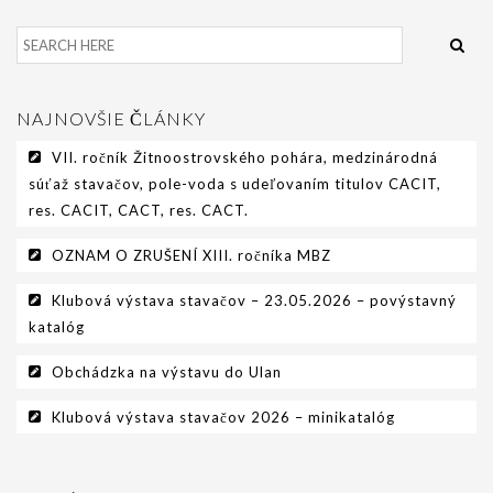
PODMIENKY CHOVNOSTI
CHOVNÉ PSY
CHOVNÉ SUKY
NAJNOVŠIE ČLÁNKY
CHOVATEĽSKÉ STANICE
VII. ročník Žitnoostrovského pohára, medzinárodná
súťaž stavačov, pole-voda s udeľovaním titulov CACIT,
OČAKÁVANÉ VRHY PP V ROKU 2026
res. CACIT, CACT, res. CACT.
AKCIE
OZNAM O ZRUŠENÍ XIII. ročníka MBZ
MEDZINÁRODNÁ SÚŤAŽ HRUBOSRSTÝCH
Klubová výstava stavačov – 23.05.2026 – povýstavný
STAVAČOV „MEMORIÁL B. ZEMKA“
katalóg
SKÚŠKY
Obchádzka na výstavu do Ulan
VÝSTAVY
Klubová výstava stavačov 2026 – minikatalóg
VÝCVIKOVÉ DNI 2025
KYNOLOGICKÝ KALENDÁR