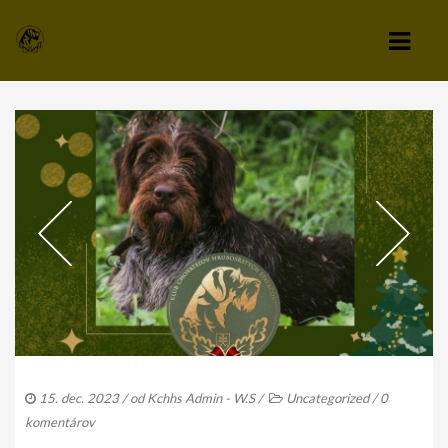
KLUB
VÝBOR KLUBU
STANOVY KLUBU
CHOVATEĽSKÝ A ZÁPISNÝ PORIADOK
SPRAVODAJCA
TLAČIVÁ A PRIHLÁŠKY
KLUBOVÉ POPLATKY
15. dec. 2023
/ od
Kchhs Admin - W.S
/
Uncategorized
/
0
ZÁPISNICE Z ČLENSKEJ SCHÔDZE
komentárov