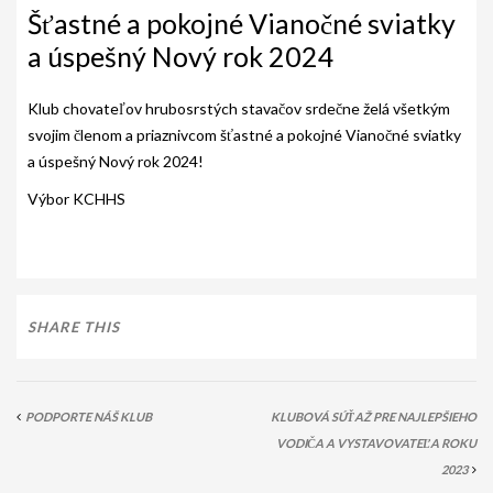
AKO BYT ČLENOM KCHHS
Šťastné a pokojné Vianočné sviatky
a úspešný Nový rok 2024
OZNAMY / NEWS
DEUTSCH DRAHTHAAR
Klub chovateľov hrubosrstých stavačov srdečne želá všetkým
svojim členom a priaznivcom šťastné a pokojné Vianočné sviatky
ŠTANDARD
a úspešný Nový rok 2024!
PODMIENKY CHOVNOSTI
Výbor KCHHS
CHOVNÉ PSY
CHOVNÉ SUKY
CHOVATEĽSKÉ STANICE
SHARE THIS
OČAKÁVANÉ VRHY NDS V ROKU 2026
PUDELPOINTER
PODPORTE NÁŠ KLUB
KLUBOVÁ SÚŤAŽ PRE NAJLEPŠIEHO
VODIČA A VYSTAVOVATEĽA ROKU
ŠTANDARD
2023