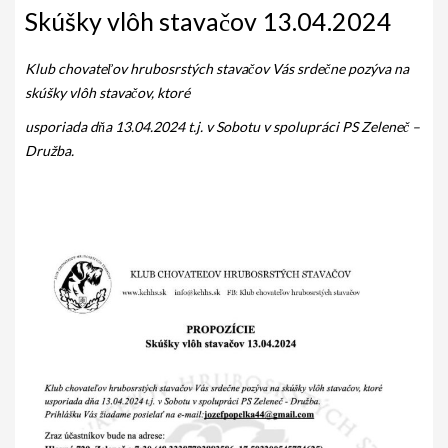
AKO BYT ČLENOM KCHHS
Skúšky vlôh stavačov 13.04.2024
OZNAMY / NEWS
Klub chovateľov hrubosrstých stavačov Vás srdečne pozýva na
DEUTSCH DRAHTHAAR
skúšky vlôh stavačov, ktoré
usporiada dňa 13.04.2024 t.j. v Sobotu v spolupráci PS Zeleneč –
ŠTANDARD
Družba.
PODMIENKY CHOVNOSTI
CHOVNÉ PSY
CHOVNÉ SUKY
CHOVATEĽSKÉ STANICE
OČAKÁVANÉ VRHY NDS V ROKU 2026
PUDELPOINTER
ŠTANDARD