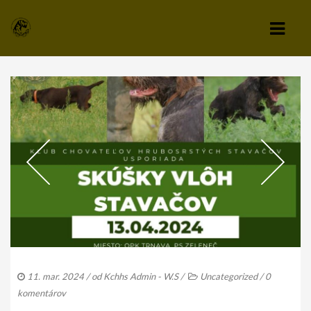
KLUB
VÝBOR KLUBU
STANOVY KLUBU
CHOVATEĽSKÝ A ZÁPISNÝ PORIADOK
SPRAVODAJCA
TLAČIVÁ A PRIHLÁŠKY
KLUBOVÉ POPLATKY
11. mar. 2024
/ od
Kchhs Admin - W.S
/
Uncategorized
/
0
ZÁPISNICE Z ČLENSKEJ SCHÔDZE
komentárov