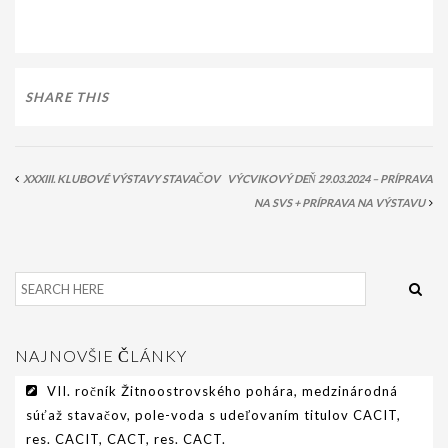
SHARE THIS
XXXIII. KLUBOVÉ VÝSTAVY STAVAČOV
VÝCVIKOVÝ DEŇ 29.03.2024 – PRÍPRAVA
NA SVS + PRÍPRAVA NA VÝSTAVU
NAJNOVŠIE ČLÁNKY
VII. ročník Žitnoostrovského pohára, medzinárodná
súťaž stavačov, pole-voda s udeľovaním titulov CACIT,
res. CACIT, CACT, res. CACT.