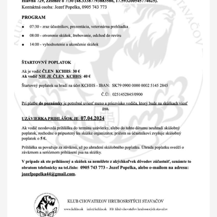
PODMIENKY CHOVNOSTI
CHOVNÉ PSY
CHOVNÉ SUKY
CHOVATEĽSKÉ STANICE
OČAKÁVANÉ VRHY PP V ROKU 2026
AKCIE
MEDZINÁRODNÁ SÚŤAŽ HRUBOSRSTÝCH
STAVAČOV „MEMORIÁL B. ZEMKA“
SKÚŠKY
VÝSTAVY
VÝCVIKOVÉ DNI 2025
KYNOLOGICKÝ KALENDÁR