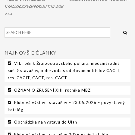
KYNOLOGICKÝCH PODUJATÍ NA ROK
2024
NAJNOVŠIE ČLÁNKY
VII. ročník Žitnoostrovského pohára, medzinárodná
súťaž stavačov, pole-voda s udeľovaním titulov CACIT,
res. CACIT, CACT, res. CACT.
OZNAM O ZRUŠENÍ XIII. ročníka MBZ
Klubová výstava stavačov – 23.05.2026 – povýstavný
katalóg
Obchádzka na výstavu do Ulan
Klubová výstava stavačov 2026 – minikatalóg