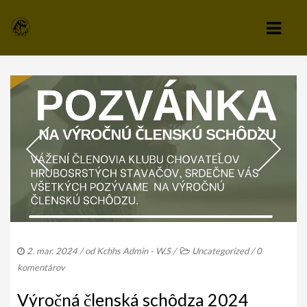
KLUB
VÝBOR KLUBU
STANOVY KLUBU
CHOVATEĽSKÝ A ZÁPISNÝ PORIADOK
SPRAVODAJCA
TLAČIVÁ A PRIHLÁŠKY
2. mar. 2024
/ od
Kchhs Admin - W.S
/
Uncategorized
/
0
KLUBOVÉ POPLATKY
komentárov
ZÁPISNICE Z ČLENSKEJ SCHÔDZE
Výročná členská schôdza 2024