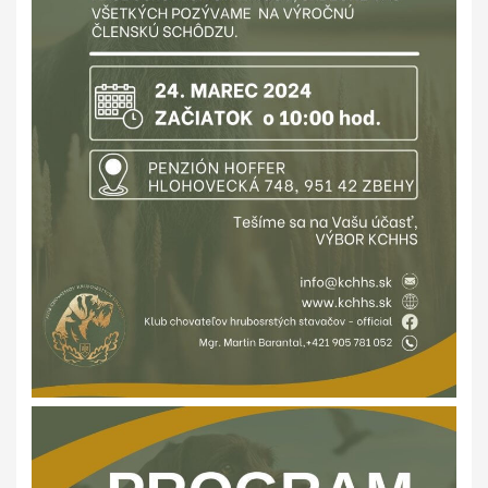
PODMIENKY CHOVNOSTI
CHOVNÉ PSY
CHOVNÉ SUKY
CHOVATEĽSKÉ STANICE
OČAKÁVANÉ VRHY PP V ROKU 2026
AKCIE
MEDZINÁRODNÁ SÚŤAŽ HRUBOSRSTÝCH
STAVAČOV „MEMORIÁL B. ZEMKA“
SKÚŠKY
VÝSTAVY
VÝCVIKOVÉ DNI 2025
KYNOLOGICKÝ KALENDÁR