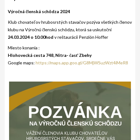
AKO BYT ČLENOM KCHHS
Výročná členská schôdza 2024
OZNAMY / NEWS
Klub chovateľov hrubosrstých stavačov pozýva všetkých členov
DEUTSCH DRAHTHAAR
klubu na Výročnú členskú schôdzu, ktorá sa uskutoční
24.03.2024 o 10.00hod
v reštaurácii Penzión Hoffer
ŠTANDARD
Miesto konania :
PODMIENKY CHOVNOSTI
Hlohovecká cesta 748, Nitra- časť Zbehy
Google maps:
https://maps.app.goo.gl/G8MjWSuzWzt4iMeR8
CHOVNÉ PSY
CHOVNÉ SUKY
CHOVATEĽSKÉ STANICE
OČAKÁVANÉ VRHY NDS V ROKU 2026
PUDELPOINTER
ŠTANDARD