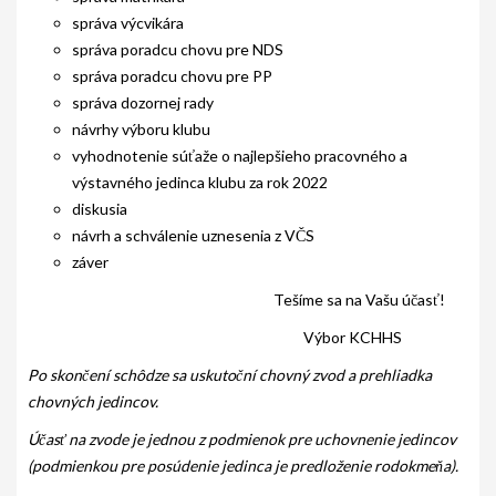
PODMIENKY CHOVNOSTI
správa výcvikára
správa poradcu chovu pre NDS
CHOVNÉ PSY
správa poradcu chovu pre PP
správa dozornej rady
CHOVNÉ SUKY
návrhy výboru klubu
CHOVATEĽSKÉ STANICE
vyhodnotenie súťaže o najlepšieho pracovného a
výstavného jedinca klubu za rok 2022
OČAKÁVANÉ VRHY PP V ROKU 2026
diskusia
návrh a schválenie uznesenia z VČS
AKCIE
záver
MEDZINÁRODNÁ SÚŤAŽ HRUBOSRSTÝCH
Tešíme sa na Vašu účasť!
STAVAČOV „MEMORIÁL B. ZEMKA“
Výbor KCHHS
SKÚŠKY
Po skončení schôdze sa uskutoční chovný zvod a prehliadka
VÝSTAVY
chovných jedincov.
Účasť na zvode je jednou z podmienok pre uchovnenie jedincov
VÝCVIKOVÉ DNI 2025
(podmienkou pre posúdenie jedinca je predloženie rodokmeňa).
KYNOLOGICKÝ KALENDÁR