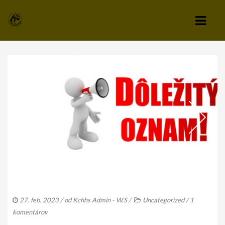
KLUB
VÝBOR KLUBU
STANOVY KLUBU
CHOVATEĽSKÝ A ZÁPISNÝ PORIADOK
SPRAVODAJCA
TLAČIVÁ A PRIHLÁŠKY
KLUBOVÉ POPLATKY
27. feb. 2023
/ od
Kchhs Admin - W.S
/
Uncategorized
/
1
ZÁPISNICE Z ČLENSKEJ SCHÔDZE
komentárov