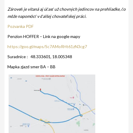
Zároveň je vítaná aj účasť už chovných jedincov na prehliadke, čo
GALÉRIA
môže napomôcť v ďalšej chovateľskej práci.
INZERCIA
Pozvanka PDF
KONTAKT
Penzion HOFFER – Link na google mapy
https://goo.gl/maps/Sc7AMoRHt61zN3cg7
Suradnice : 48.333601, 18.005348
Mapka zjazd smer BA – BB