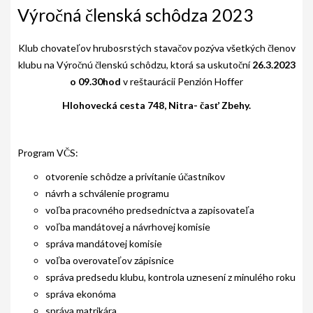
AKO BYT ČLENOM KCHHS
Výročná členská schôdza 2023
OZNAMY / NEWS
Klub chovateľov hrubosrstých stavačov pozýva všetkých členov
DEUTSCH DRAHTHAAR
klubu na Výročnú členskú schôdzu, ktorá sa uskutoční
26.3.2023
o 09.30hod
v reštaurácii Penzión Hoffer
ŠTANDARD
Hlohovecká cesta 748, Nitra- časť Zbehy.
PODMIENKY CHOVNOSTI
CHOVNÉ PSY
Program VČS:
otvorenie schôdze a privítanie účastníkov
CHOVNÉ SUKY
návrh a schválenie programu
CHOVATEĽSKÉ STANICE
voľba pracovného predsedníctva a zapisovateľa
voľba mandátovej a návrhovej komisie
OČAKÁVANÉ VRHY NDS V ROKU 2026
správa mandátovej komisie
voľba overovateľov zápisnice
PUDELPOINTER
správa predsedu klubu, kontrola uznesení z minulého roku
ŠTANDARD
správa ekonóma
správa matrikára