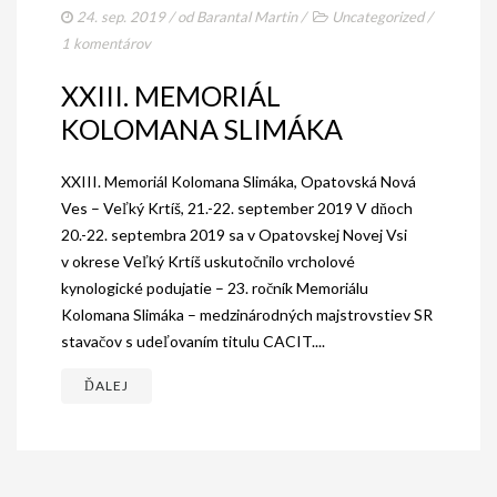
24. sep. 2019
/ od
Barantal Martin
/
Uncategorized
/
1 komentárov
XXIII. MEMORIÁL
KOLOMANA SLIMÁKA
XXIII. Memoriál Kolomana Slimáka, Opatovská Nová
Ves – Veľký Krtíš, 21.-22. september 2019 V dňoch
20.-22. septembra 2019 sa v Opatovskej Novej Vsi
v okrese Veľký Krtíš uskutočnilo vrcholové
kynologické podujatie – 23. ročník Memoriálu
Kolomana Slimáka – medzinárodných majstrovstiev SR
stavačov s udeľovaním titulu CACIT....
ĎALEJ