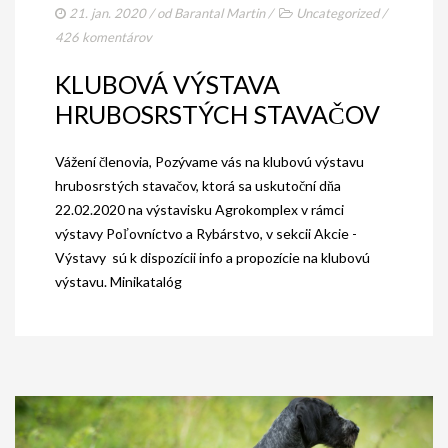
21. jan. 2020
/ od
Barantal Martin
/
Uncategorized
/
GALÉRIA
426 komentárov
INZERCIA
KLUBOVÁ VÝSTAVA
HRUBOSRSTÝCH STAVAČOV
KONTAKT
Vážení členovia, Pozývame vás na klubovú výstavu
hrubosrstých stavačov, ktorá sa uskutoční dňa
22.02.2020 na výstavisku Agrokomplex v rámci
výstavy Poľovníctvo a Rybárstvo, v sekcii Akcie -
Výstavy sú k dispozícii info a propozície na klubovú
výstavu. Minikatalóg