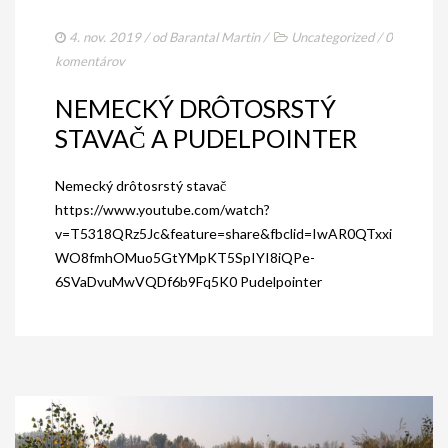
4. nov. 2019
/ od
Barantal Martin
/
Uncategorized
/
0
komentárov
NEMECKÝ DRÔTOSRSTÝ
STAVAČ A PUDELPOINTER
Nemecký drôtosrstý stavač
https://www.youtube.com/watch?
v=T5318QRz5Jc&feature=share&fbclid=IwAR0QTxxi
WO8fmhOMuo5GtYMpKT5SpIYI8iQPe-
6SVaDvuMwVQDf6b9Fq5K0 Pudelpointer