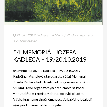
21. okt. 2019
/ od
Barantal Martin
/
Uncategorized
/
159 komentárov
54. MEMORIÁL JOZEFA
KADLECA – 19.-20.10.2019
54. Memoriál Jozefa Kadleca – 19.-20.10.2019
Radošina Vrcholová stavačiarska súťaž Memoriál
Josefa Kadleca bol v tomto roku organizovaný už po
54. krát. Kvôli organizačným problémom sa konal
v netradičnom termíne v druhej polovici októbra.
Vďaka krásnemu slnečnému počasiu babieho leta boli
však pre konanie tohto podujatia...