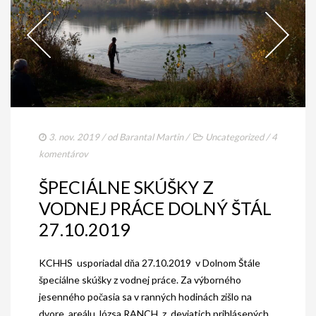
3. nov. 2019
/ od
Barantal Martin
/
Uncategorized
/
4
komentárov
ŠPECIÁLNE SKÚŠKY Z
VODNEJ PRÁCE DOLNÝ ŠTÁL
27.10.2019
KCHHS usporiadal dňa 27.10.2019 v Dolnom Štále
špeciálne skúšky z vodnej práce. Za výborného
jesenného počasia sa v ranných hodinách zišlo na
dvore areálu Józsa RANCH z deviatich prihlásených