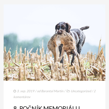
3. sep. 2019
/ od
Barantal Martin
/
Uncategorized
/
2
komentárov
8. ROČNÍK MEMORIÁLU