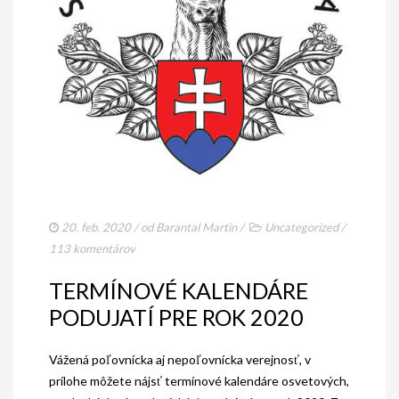
AKO BYT ČLENOM KCHHS
OZNAMY / NEWS
DEUTSCH DRAHTHAAR
ŠTANDARD
PODMIENKY CHOVNOSTI
CHOVNÉ PSY
CHOVNÉ SUKY
20. feb. 2020
/ od
Barantal Martin
/
Uncategorized
/
113 komentárov
CHOVATEĽSKÉ STANICE
TERMÍNOVÉ KALENDÁRE
OČAKÁVANÉ VRHY NDS V ROKU 2026
PODUJATÍ PRE ROK 2020
PUDELPOINTER
Vážená poľovnícka aj nepoľovnícka verejnosť, v
ŠTANDARD
prílohe môžete nájsť termínové kalendáre osvetových,