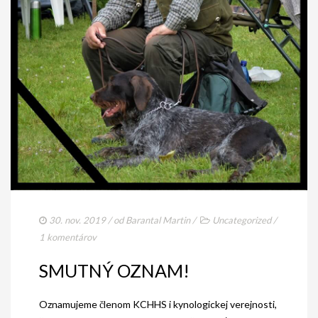
30. nov. 2019
/ od
Barantal Martin
/
Uncategorized
/
1 komentárov
SMUTNÝ OZNAM!
Oznamujeme členom KCHHS i kynologickej verejnosti,