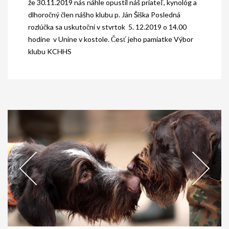
že 30.11.2019 nás náhle opustil náš priateľ, kynológ a
dlhoročný člen nášho klubu p. Ján Šiška Posledná
rozlúčka sa uskutoční v stvrtok 5. 12.2019 o 14.00
hodine v Unine v kostole. Česť jeho pamiatke Výbor
klubu KCHHS