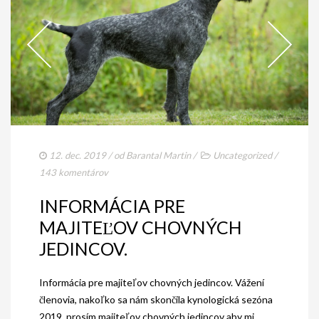
12. dec. 2019
/ od
Barantal Martin
/
Uncategorized
/
143 komentárov
INFORMÁCIA PRE
MAJITEĽOV CHOVNÝCH
JEDINCOV.
Informácia pre majiteľov chovných jedincov. Vážení
členovia, nakoľko sa nám skončila kynologická sezóna
2019, prosím majiteľov chovných jedincov aby mi