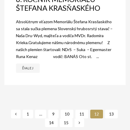
ŠTEFANA KRASŇASKÉHO
Absolútnym víťazom Memoriálu Štefana Krasňaského
sa stala sučka plemena Slovenský hrubosrstý stavač –
Naša Dru-Wyd, majiteľa a vodiča MVDr. Radomíra
Krieka.Gratulujeme nášmu národnému plemenu! Z
našich plemien štartovali: NDrS – Suka – Egermaster
Runa Kenaz vodič: BANÁS Oto st. ...
ĎALEJ
1
…
9
10
11
12
13
14
15