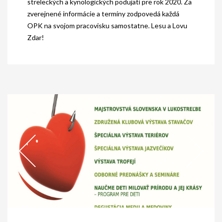
streleckých a kynologických podujatí pre rok 2020. Za
PODMIENKY CHOVNOSTI
zverejnené informácie a termíny zodpovedá každá
OPK na svojom pracovisku samostatne. Lesu a Lovu
CHOVNÉ PSY
Zdar!
CHOVNÉ SUKY
CHOVATEĽSKÉ STANICE
OČAKÁVANÉ VRHY PP V ROKU 2026
AKCIE
MEDZINÁRODNÁ SÚŤAŽ HRUBOSRSTÝCH
STAVAČOV „MEMORIÁL B. ZEMKA“
SKÚŠKY
VÝSTAVY
VÝCVIKOVÉ DNI 2025
KYNOLOGICKÝ KALENDÁR