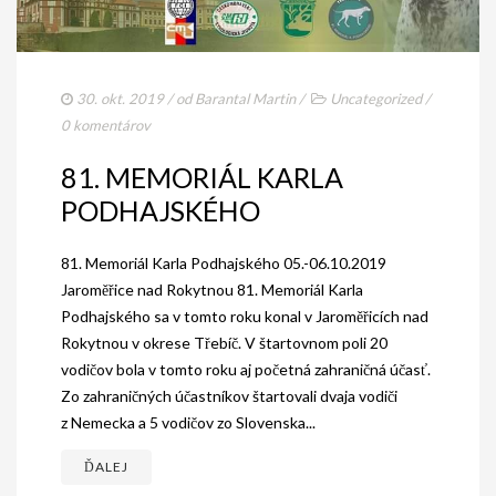
30. okt. 2019
/ od
Barantal Martin
/
Uncategorized
/
0 komentárov
81. MEMORIÁL KARLA
PODHAJSKÉHO
81. Memoriál Karla Podhajského 05.-06.10.2019
Jaroměřice nad Rokytnou 81. Memoriál Karla
Podhajského sa v tomto roku konal v Jaroměřicích nad
Rokytnou v okrese Třebíč. V štartovnom poli 20
vodičov bola v tomto roku aj početná zahraničná účasť.
Zo zahraničných účastníkov štartovali dvaja vodiči
z Nemecka a 5 vodičov zo Slovenska...
ĎALEJ