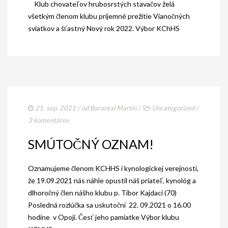
Klub chovateľov hrubosrstých stavačov želá
všetkým členom klubu príjemné prežitie Vianočných
sviatkov a šťastný Nový rok 2022. Výbor KChHS
21. sep. 2021
/ od
Barantal Martin
/
Uncategorized
/
3 komentárov
SMÚTOČNÝ OZNAM!
Oznamujeme členom KCHHS i kynologickej verejnosti,
že 19.09.2021 nás náhle opustil náš priateľ, kynológ a
dlhoročný člen nášho klubu p. Tibor Kajdaci (70)
Posledná rozlúčka sa uskutoční 22. 09.2021 o 16.00
hodine v Opoji. Česť jeho pamiatke Výbor klubu