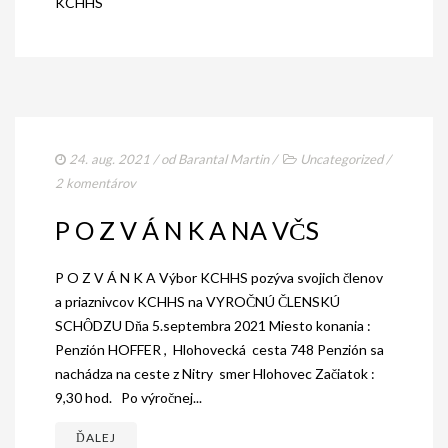
KCHHS
24. aug. 2021
/ od
Barantal Martin
/
Uncategorized
/
2 komentárov
P O Z V Á N K A NA VČS
P O Z V Á N K A Výbor KCHHS pozýva svojich členov
a priaznivcov KCHHS na VYROČNÚ ČLENSKÚ
SCHȎDZU Dňa 5.septembra 2021 Miesto konania :
Penzión HOFFER , Hlohovecká cesta 748 Penzión sa
nachádza na ceste z Nitry smer Hlohovec Začiatok :
9,30 hod. Po výročnej...
ĎALEJ