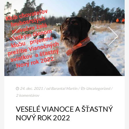
24. dec. 2021
/ od
Barantal Martin
/
Uncategorized
/
2 komentárov
VESELÉ VIANOCE A ŠŤASTNÝ
NOVÝ ROK 2022