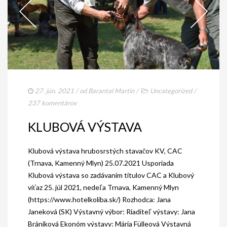
27. jún. 2021
/ od
Barantal Martin
/
Uncategorized
/
237 komentárov
KLUBOVÁ VÝSTAVA
Klubová výstava hrubosrstých stavačov KV, CAC
(Trnava, Kamenný Mlyn) 25.07.2021 Usporiada
Klubová výstava so zadávaním titulov CAC a Klubový
víťaz 25. júl 2021, nedeľa Trnava, Kamenný Mlyn
(https://www.hotelkoliba.sk/) Rozhodca: Jana
Janeková (SK) Výstavný výbor: Riaditeľ výstavy: Jana
Brániková Ekonóm výstavy: Mária Fülleová Výstavná