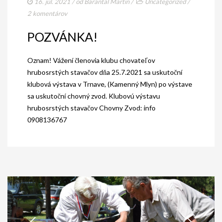
16. júl. 2021
/ od
Barantal Martin
/
Uncategorized
/
2 komentárov
POZVÁNKA!
Oznam! Vážení členovia klubu chovateľov
hrubosrstých stavačov dňa 25.7.2021 sa uskutoční
klubová výstava v Trnave, (Kamenný Mlyn) po výstave
sa uskutoční chovný zvod. Klubovú výstavu
hrubosrstých stavačov Chovny Zvod: info
0908136767