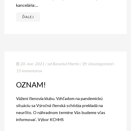
kancelária:...
ĎALEJ
20. mar. 2021
/ od
Barantal Martin
/
Uncategorized
/
15 komentárov
OZNAM!
Vážení členovia klubu. Vzhľadom na pandemickú
situáciu sa Výročná členská schôdza prekladá na
neurčito. O náhradnom termíne Vás budeme včas
informovať. Výbor KCHHS