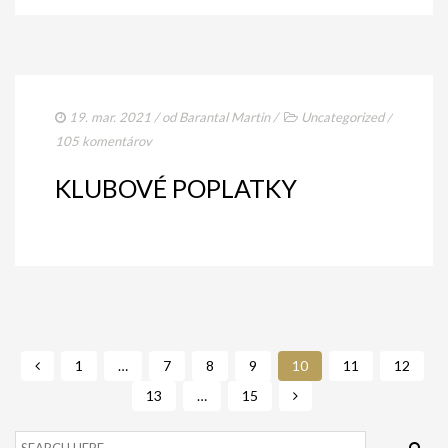
19. mar. 2021
/ od
Barantal Martin
/
Uncategorized
/
105 komentárov
KLUBOVÉ POPLATKY
1
…
7
8
9
10
11
12
13
…
15