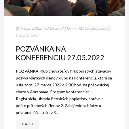
AKO BYT ČLENOM KCHHS
OZNAMY / NEWS
DEUTSCH DRAHTHAAR
9. mar. 2022
/ od
Barantal Martin
/
Uncategorized
/
0 komentárov
ŠTANDARD
POZVÁNKA NA
PODMIENKY CHOVNOSTI
KONFERENCIU 27.03.2022
CHOVNÉ PSY
POZVÁNKA Klub chovateľov hrubosrstých stavačov
CHOVNÉ SUKY
pozýva všetkých členov klubu na konferenciu, ktorá sa
uskutoční 27. marca 2022 o 9:30 hod. na poľovníckej
CHOVATEĽSKÉ STANICE
chate v Abraháme. Program konferencie: 1.
OČAKÁVANÉ VRHY NDS V ROKU 2026
Registrácia, úhrada členských poplatkov, správa o
počte prítomných členov 2. Zahájenie schôdze a
PUDELPOINTER
privítanie účastníkov 3....
ŠTANDARD
ĎALEJ