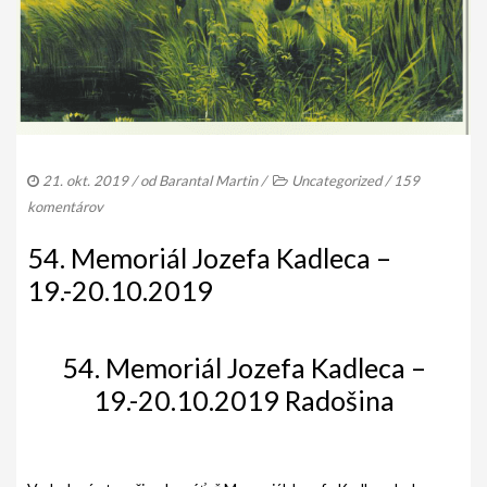
AKO BYT ČLENOM KCHHS
OZNAMY / NEWS
DEUTSCH DRAHTHAAR
ŠTANDARD
21. okt. 2019
/ od
Barantal Martin
/
Uncategorized
/
159
PODMIENKY CHOVNOSTI
komentárov
CHOVNÉ PSY
54. Memoriál Jozefa Kadleca –
CHOVNÉ SUKY
19.-20.10.2019
CHOVATEĽSKÉ STANICE
54. Memoriál Jozefa Kadleca –
OČAKÁVANÉ VRHY NDS V ROKU 2026
19.-20.10.2019 Radošina
PUDELPOINTER
ŠTANDARD