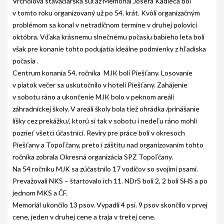
Vrcholová stavačiarska súťaž Memoriál Josefa Kadleca bol
PODMIENKY CHOVNOSTI
v tomto roku organizovaný už po 54. krát. Kvôli organizačným
problémom sa konal v netradičnom termíne v druhej polovici
CHOVNÉ PSY
októbra. Vďaka krásnemu slnečnému počasiu babieho leta boli
CHOVNÉ SUKY
však pre konanie tohto podujatia ideálne podmienky z hľadiska
počasia .
CHOVATEĽSKÉ STANICE
Centrum konania 54. ročníka MJK boli Piešťany. Losovanie
v piatok večer sa uskutočnilo v hoteli Piešťany. Zahájenie
OČAKÁVANÉ VRHY PP V ROKU 2026
v sobotu ráno a ukončenie MJK bolo v peknom areáli
záhradníckej školy. V areáli školy bola tiež ohrádka /prinášanie
AKCIE
líšky cez prekážku/, ktorú si tak v sobotu i nedeľu ráno mohli
MEDZINÁRODNÁ SÚŤAŽ HRUBOSRSTÝCH
pozrieť všetci účastníci. Revíry pre práce boli v okresoch
STAVAČOV „MEMORIÁL B. ZEMKA“
Piešťany a Topoľčany, preto i záštitu nad organizovaním tohto
ročníka zobrala Okresná organizácia SPZ Topoľčany.
SKÚŠKY
Na 54 ročníku MJK sa zúčastnilo 17 vodičov so svojimi psami.
VÝSTAVY
Prevažovali NKS – štartovalo ich 11. NDrS boli 2, 2 boli SHS a po
jednom MKS a ČF.
VÝCVIKOVÉ DNI 2025
Memoriál ukončilo 13 psov. Vypadli 4 psi. 9 psov skončilo v prvej
cene, jeden v druhej cene a traja v tretej cene.
KYNOLOGICKÝ KALENDÁR