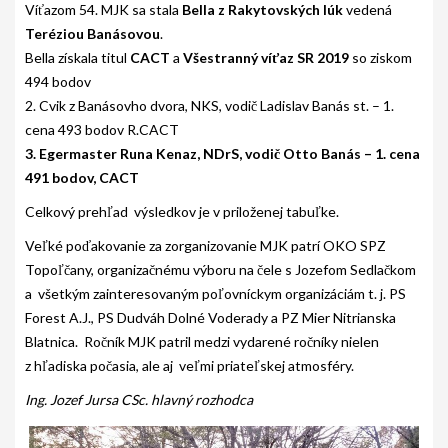
Víťazom 54. MJK sa stala
Bella z Rakytovských lúk
vedená
Teréziou Banásovou
.
GALÉRIA
Bella získala titul
CACT
a
Všestranný víťaz SR 2019
so ziskom
INZERCIA
494 bodov
2. Cvik z Banásovho dvora, NKS, vodič Ladislav Banás st. – 1.
KONTAKT
cena 493 bodov R.CACT
3. Egermaster Runa Kenaz, NDrS, vodič Otto Banás – 1. cena
491 bodov, CACT
Celkový prehľad výsledkov je v priloženej tabuľke.
Veľké poďakovanie za zorganizovanie MJK patrí OKO SPZ
Topoľčany, organizačnému výboru na čele s Jozefom Sedlačkom
a všetkým zainteresovaným poľovníckym organizáciám t. j. PS
Forest A.J., PS Dudváh Dolné Voderady a PZ Mier Nitrianska
Blatnica. Ročník MJK patril medzi vydarené ročníky nielen
z hľadiska počasia, ale aj veľmi priateľskej atmosféry.
Ing. Jozef Jursa CSc. hlavný rozhodca