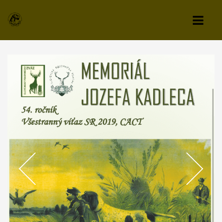
KLUB
VÝBOR KLUBU
STANOVY KLUBU
CHOVATEĽSKÝ A ZÁPISNÝ PORIADOK
SPRAVODAJCA
TLAČIVÁ A PRIHLÁŠKY
KLUBOVÉ POPLATKY
ZÁPISNICE Z ČLENSKEJ SCHÔDZE