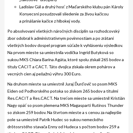
Ladislav Gál a druhý hosť z Maďarského klubu pán Károly
GALÉRIA
Konyecsni posudzovali sliedenie za živou kačicou
a prinášanie kačice z hlbokej vody.
INZERCIA
Po absolvovaní všetkých náročných disciplín sa rozhodcovský
KONTAKT
zbor odobral k administratívnym povinnostiam a po zrátaní
všetkých bodov dospel program súťaže k vyhláseniu výsledkov.
Na prvom mieste sa umiestnila vodička Ingrid Butyková so
sukou MKS Chiara Barina Agáta, ktoré spolu získali 265 bodov a
tituly CACIT a CACT. Táto dvojica získala okrem pohárov a
vecných cien aj peňažnú výhru 300 Euro.
Na druhom mieste sa umiestnil Juraj Ďurďovič so psom MKS
Eiden od Podhorského potoka so ziskom 265 bodov a titulmi
Res.CACIT a Res.CACT. Na treťom mieste sa umiestnil Kristián
Nagy opäť so psom plemena MKS Magasparti Rutinos Thunder
so ziskom 259 bodov. Na štvrtom mieste a s cenou za najlepšie
pole sa umiestnil Patrik Hudec so sukou nemeckého
drôtosrstého stavača Enny od Hudeca s počtom bodov 259 a