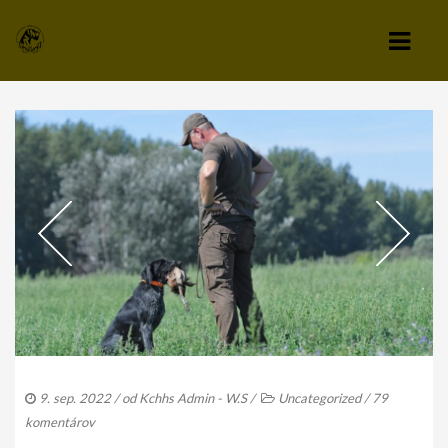
KLUB
VÝBOR KLUBU
STANOVY KLUBU
CHOVATEĽSKÝ A ZÁPISNÝ PORIADOK
SPRAVODAJCA
TLAČIVÁ A PRIHLÁŠKY
KLUBOVÉ POPLATKY
9. sep. 2022
/ od
Kchhs Admin - W.S
/
Uncategorized
/
79
ZÁPISNICE Z ČLENSKEJ SCHÔDZE
komentárov