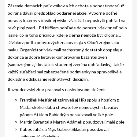
PODMIENKY CHOVNOSTI
Zázemie domácich poľovníkov a ich ochota a pohostinnosť už
od rána dávali predpoklad podarenej akcie. Výborné poľné
CHOVNÉ PSY
porasty lucerny v ideálnej výške však žiaľ neposkytli pohľad na
revír plný zveri… Pri bližšom pohľade do porastu však hneď bolo
CHOVNÉ SUKY
jasné, čo je toho príčinou- kde je čierna nemôže byť drobná…
CHOVATEĽSKÉ STANICE
Diviakov podľa pobytových znakov majú v Okoči zrejme ako
maku. Organizátori však mali nachystaný dostatok dospelej a
OČAKÁVANÉ VRHY PP V ROKU 2026
dokonca aj dobre lietavej komorovanej bažantej zveri
(samozrejme aj dostatok studenej zveri na dohľadávky), takže
AKCIE
každý súťažiaci mal zabezpečené podmienky na spravodlivé a
MEDZINÁRODNÁ SÚŤAŽ HRUBOSRSTÝCH
dôkladné odskúšanie jednotlivých disciplín.
STAVAČOV „MEMORIÁL B. ZEMKA“
Rozhodcovský zbor pracoval v nasledovnom zložení:
SKÚŠKY
František Mešťánek (zároveň aj HR) spolu s hosťom z
Maďarského klubu chovateľov nemeckých stavačov
VÝSTAVY
pánom Attilom Babiczkým posudzovali veľké pole
Martin Barantal a Martin Adámek posudzovali malé pole
VÝCVIKOVÉ DNI 2025
Ľuboš Juhás a Mgr. Gabriel Skladan posudzovali
KYNOLOGICKÝ KALENDÁR
„rákosové“ disciplíny