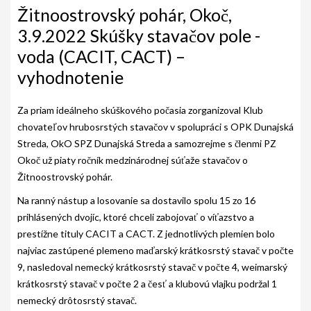
AKO BYT ČLENOM KCHHS
Žitnoostrovský pohár, Okoč,
3.9.2022 Skúšky stavačov pole -
OZNAMY / NEWS
voda (CACIT, CACT) –
DEUTSCH DRAHTHAAR
vyhodnotenie
ŠTANDARD
Za priam ideálneho skúškového počasia zorganizoval Klub
PODMIENKY CHOVNOSTI
chovateľov hrubosrstých stavačov v spolupráci s OPK Dunajská
Streda, OkO SPZ Dunajská Streda a samozrejme s členmi PZ
CHOVNÉ PSY
Okoč už piaty ročník medzinárodnej súťaže stavačov o
Žitnoostrovský pohár.
CHOVNÉ SUKY
Na ranný nástup a losovanie sa dostavilo spolu 15 zo 16
CHOVATEĽSKÉ STANICE
prihlásených dvojíc, ktoré chceli zabojovať o víťazstvo a
prestížne tituly CACIT a CACT. Z jednotlivých plemien bolo
OČAKÁVANÉ VRHY NDS V ROKU 2026
najviac zastúpené plemeno maďarský krátkosrstý stavač v počte
PUDELPOINTER
9, nasledoval nemecký krátkosrstý stavač v počte 4, weimarský
krátkosrstý stavač v počte 2 a česť a klubovú vlajku podržal 1
ŠTANDARD
nemecký drôtosrstý stavač.