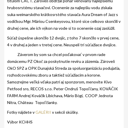
titulom CACT. Zároveň obdržal pohár venovaný najlepšiemu
hrubosrstému stavačovi. Ocenenie za najlepšiu vodu získala
suka weimarského krátkosrstého stavača Aura Dream of Jazz s
vodičkou Mgr. Máriou Csenkeyovou, ktoré síce celkovo skončili v
druhej cene, ale ich výkon na vode si to ocenenie ozaj zaslúžil.
Súťaž úspešne ukončilo 12 dvojíc, z toho 7 skončilo v prvej cene,
4 v druhej a jeden v tretej cene. Neuspeli tri súťažiace dvojice.
Záverom by som sa chcel poďakovať v prvom rade
domácemu PZ Okoč za poskytnutie revíru a zázemia. Zároveň
OkO SPZ a OPK Dunajská Streda za spoluorganizáciu podujatia,
rozhodcovskému zboru a taktiež súťažiacim a korone.
Samozrejme veľká vďaka patrí aj sponzorom, menovite Kivo
Petfood sro, RECOS s.r.o. Peter Ondruš Topoľčany, KOVÁČIK
FARM Andrej Kováčik Libichava, Mário Bӧgi, COOP Jednota
Nitra, Château Topoľčianky.
Fotky nájdete v
GALÉRII
v sekcii skúšky.
Výbor KCHHS