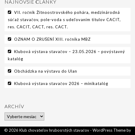
NAJNOVŠIE ČLÁNKY
VII. ročník Žitnoostrovského pohára, medzinárodná
súťaž stavačov, pole-voda s udeľovaním titulov CACIT,
res. CACIT, CACT, res. CACT.
OZNAM O ZRUŠENÍ XIII. ročníka MBZ
Klubová výstava stavačov – 23.05.2026 – povýstavný
katalóg
Obchádzka na výstavu do Ulan
Klubová výstava stavačov 2026 – minikatalóg
ARCHÍV
Archív
© 2026 Klub chovateľov hrubosrstých stavačov - WordPress Theme by