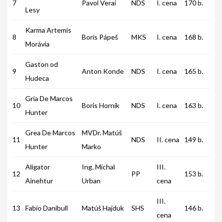
7
Pavol Verai
NDS
I. cena
170 b.
Lesy
Karma Artemis
8
Boris Pápeš
MKS
I. cena
168 b.
Morávia
Gaston od
9
Anton Konde
NDS
I. cena
165 b.
Hudeca
Gria De Marcos
10
Boris Horník
NDS
I. cena
163 b.
Hunter
Grea De Marcos
MVDr. Matúš
11
NDS
II. cena
149 b.
Hunter
Marko
Aligator
Ing. Michal
III.
12
PP
153 b.
Ainehtur
Urban
cena
III.
13
Fabio Danibull
Matúš Hajduk
SHS
146 b.
cena