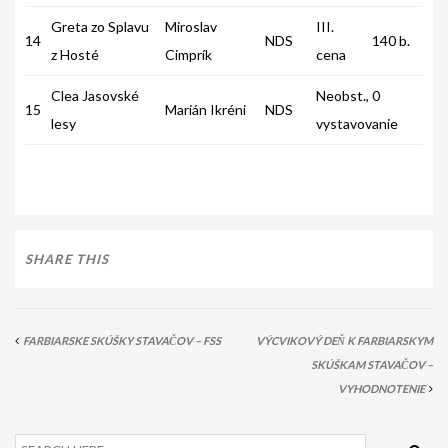
Greta zo Splavu
Miroslav
III.
14
NDS
140 b.
z Hosté
Cimprík
cena
Clea Jasovské
Neobst., 0
15
Marián Ikréni
NDS
lesy
vystavovanie
SHARE THIS
FARBIARSKE SKÚŠKY STAVAČOV – FSS
VÝCVIKOVÝ DEŇ K FARBIARSKYM
SKÚŠKAM STAVAČOV –
VYHODNOTENIE