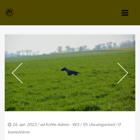
KLUB
VÝBOR KLUBU
STANOVY KLUBU
CHOVATEĽSKÝ A ZÁPISNÝ PORIADOK
SPRAVODAJCA
TLAČIVÁ A PRIHLÁŠKY
KLUBOVÉ POPLATKY
26. apr. 2023
/ od
Kchhs Admin - W.S
/
Uncategorized
/
0
ZÁPISNICE Z ČLENSKEJ SCHÔDZE
komentárov