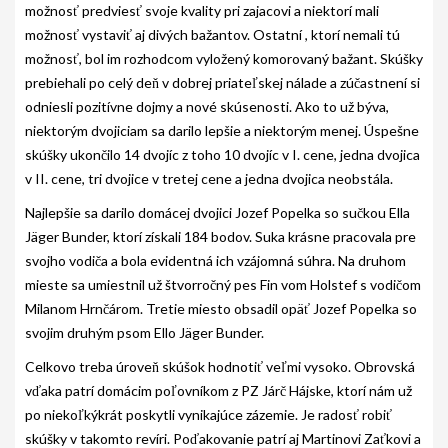
možnosť predviesť svoje kvality pri zajacovi a niektorí mali
PODMIENKY CHOVNOSTI
možnosť vystaviť aj divých bažantov. Ostatní , ktorí nemali tú
CHOVNÉ PSY
možnosť, bol im rozhodcom vyložený komorovaný bažant. Skúšky
prebiehali po celý deň v dobrej priateľskej nálade a zúčastnení si
CHOVNÉ SUKY
odniesli pozitívne dojmy a nové skúsenosti. Ako to už býva,
niektorým dvojiciam sa darilo lepšie a niektorým menej. Úspešne
CHOVATEĽSKÉ STANICE
skúšky ukončilo 14 dvojíc z toho 10 dvojíc v I. cene, jedna dvojica
OČAKÁVANÉ VRHY PP V ROKU 2026
v II. cene, tri dvojice v tretej cene a jedna dvojica neobstála.
Najlepšie sa darilo domácej dvojici Jozef Popelka so sučkou Ella
AKCIE
Jäger Bunder, ktorí získali 184 bodov. Suka krásne pracovala pre
MEDZINÁRODNÁ SÚŤAŽ HRUBOSRSTÝCH
svojho vodiča a bola evidentná ich vzájomná súhra. Na druhom
STAVAČOV „MEMORIÁL B. ZEMKA“
mieste sa umiestnil už štvorročný pes Fin vom Holstef s vodičom
Milanom Hrnčárom. Tretie miesto obsadil opäť Jozef Popelka so
SKÚŠKY
svojim druhým psom Ello Jäger Bunder.
VÝSTAVY
Celkovo treba úroveň skúšok hodnotiť veľmi vysoko. Obrovská
vďaka patrí domácim poľovníkom z PZ Járč Hájske, ktorí nám už
VÝCVIKOVÉ DNI 2025
po niekoľkýkrát poskytli vynikajúce zázemie. Je radosť robiť
skúšky v takomto revíri. Poďakovanie patrí aj Martinovi Zaťkovi a
KYNOLOGICKÝ KALENDÁR