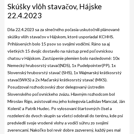
AKO BYT ČLENOM KCHHS
Skúšky vlôh stavačov, Hájske
22.4.2023
OZNAMY / NEWS
DEUTSCH DRAHTHAAR
Dňa 22.4.2023 sa za slnečného počasia uskutočnili plánované
skúšky vlôh stavačov v Hájskom, ktoré usporiadal KCHHS.
ŠTANDARD
Prihlásených bolo 15 psov so svojimi vodičmi. Ráno sa aj
všetkých 15 dvojíc dostavilo na nástup pred poľovníckou
PODMIENKY CHOVNOSTI
chatou v Hájskom. Zastúpenie plemien bolo nasledovné: 10x
CHOVNÉ PSY
Nemecký hrubosrstý stavač(NDS), 1x Pudelpointer(PP), 1x
Slovenský hrubosrstý stavač (SHS), 1x Wajmarský krátkosrstý
CHOVNÉ SUKY
stavač(WKS) a 2x Maďarský krátkosrstý stavač (MKS).
Posudzoval rozhodcovský zbor delegovaný ústredím
CHOVATEĽSKÉ STANICE
Slovenského poľovníckeho zväzu. Hlavným rozhodcom bol
OČAKÁVANÉ VRHY NDS V ROKU 2026
Miroslav Rigo, asistovali mu jeho kolegovia Ladislav Manczal, Ján
Kolenič a Patrik Hudec. Po vylosovaní štartovných čísel a
PUDELPOINTER
rozdelení do dvoch skupín sa všetci odobrali do terénu, kde psi
predviedli svoje vrodené vlohy a vodiči súhru zo svojimi
ŠTANDARD
zverencami. Nakoľko bol revír dobre zazverený, každý pes mal