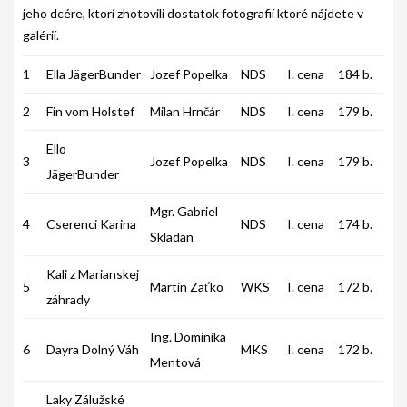
jeho dcére, ktorí zhotovili dostatok fotografií ktoré nájdete v
GALÉRIA
galérií.
INZERCIA
1
Ella JägerBunder
Jozef Popelka
NDS
I. cena
184 b.
KONTAKT
2
Fin vom Holstef
Milan Hrnčár
NDS
I. cena
179 b.
Ello
3
Jozef Popelka
NDS
I. cena
179 b.
JägerBunder
Mgr. Gabriel
4
Cserenci Karina
NDS
I. cena
174 b.
Skladan
Kali z Marianskej
5
Martin Zaťko
WKS
I. cena
172 b.
záhrady
Ing. Dominika
6
Dayra Dolný Váh
MKS
I. cena
172 b.
Mentová
Laky Zálužské