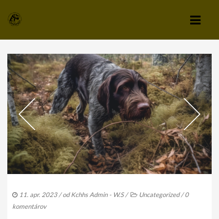
KLUB
VÝBOR KLUBU
STANOVY KLUBU
CHOVATEĽSKÝ A ZÁPISNÝ PORIADOK
SPRAVODAJCA
TLAČIVÁ A PRIHLÁŠKY
KLUBOVÉ POPLATKY
11. apr. 2023
/ od
Kchhs Admin - W.S
/
Uncategorized
/
0
ZÁPISNICE Z ČLENSKEJ SCHÔDZE
komentárov