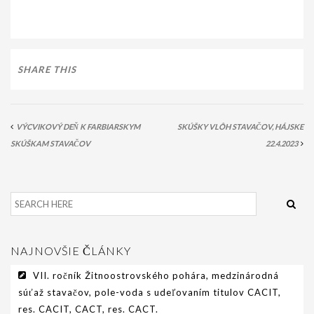
PODMIENKY CHOVNOSTI
CHOVNÉ PSY
CHOVNÉ SUKY
SHARE THIS
CHOVATEĽSKÉ STANICE
OČAKÁVANÉ VRHY PP V ROKU 2026
VÝCVIKOVÝ DEŇ K FARBIARSKYM
SKÚŠKY VLÔH STAVAČOV, HÁJSKE
SKÚŠKAM STAVAČOV
22.4.2023
AKCIE
MEDZINÁRODNÁ SÚŤAŽ HRUBOSRSTÝCH
STAVAČOV „MEMORIÁL B. ZEMKA“
SKÚŠKY
NAJNOVŠIE ČLÁNKY
VÝSTAVY
VII. ročník Žitnoostrovského pohára, medzinárodná
VÝCVIKOVÉ DNI 2025
súťaž stavačov, pole-voda s udeľovaním titulov CACIT,
res. CACIT, CACT, res. CACT.
KYNOLOGICKÝ KALENDÁR