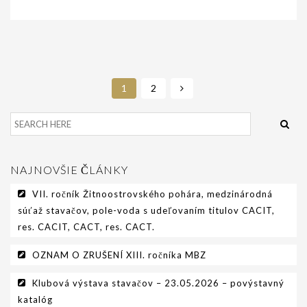
1
2
NAJNOVŠIE ČLÁNKY
VII. ročník Žitnoostrovského pohára, medzinárodná
súťaž stavačov, pole-voda s udeľovaním titulov CACIT,
res. CACIT, CACT, res. CACT.
OZNAM O ZRUŠENÍ XIII. ročníka MBZ
Klubová výstava stavačov – 23.05.2026 – povýstavný
katalóg