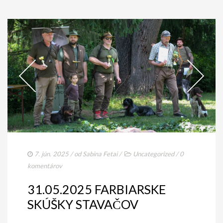
7. jún. 2025
/ od
Sabina Fetai
/
Uncategorized
/
0
komentárov
31.05.2025 FARBIARSKE
SKÚŠKY STAVAČOV