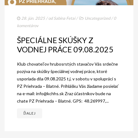
28. jún. 2025
/ od
Sabina Fetai
/
Uncategorized
/
0
komentárov
ŠPECIÁLNE SKÚŠKY Z
VODNEJ PRÁCE 09.08.2025
Klub chovateľov hrubosrstých stavačov Vás srdečne
pozýva na skúšky špeciálnej vodnej práce, ktoré
usporiada dňa 09.08.2025 t.j. v sobotu v spolupráci s
PZ Priehrada – Blatné. Prihlášku Vás žiadame posielať
na e-mail: info@kchhs.sk Zraz účastníkov bude na
chate PZ Priehrada – Blatné. GPS: 48.269997,...
ĎALEJ