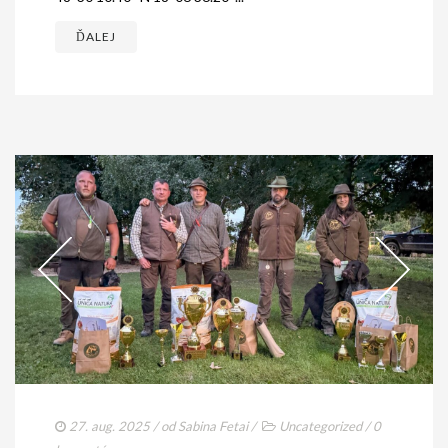
ĎALEJ
27. aug. 2025
/ od
Sabina Fetai
/
Uncategorized
/
0