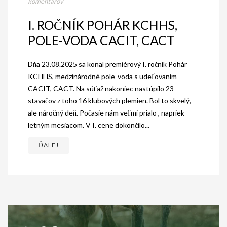
komentárov
I. ROČNÍK POHÁR KCHHS,
POLE-VODA CACIT, CACT
Dňa 23.08.2025 sa konal premiérový I. ročník Pohár
KCHHS, medzinárodné pole-voda s udeľovaním
CACIT, CACT. Na súťaž nakoniec nastúpilo 23
stavačov z toho 16 klubových plemien. Bol to skvelý,
ale náročný deň. Počasie nám veľmi prialo , napriek
letným mesiacom. V I. cene dokončilo...
ĎALEJ