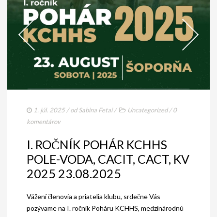
1. júl. 2025
/ od
Sabina Fetai
/
Uncategorized
/
0
komentárov
I. ROČNÍK POHÁR KCHHS
POLE-VODA, CACIT, CACT, KV
2025 23.08.2025
Vážení členovia a priatelia klubu, srdečne Vás
pozývame na I. ročník Poháru KCHHS, medzinárodnú