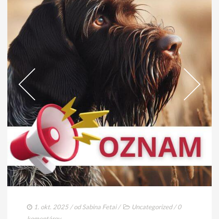
1. okt. 2025
/ od
Sabina Fetai
/
Uncategorized
/
0
komentárov