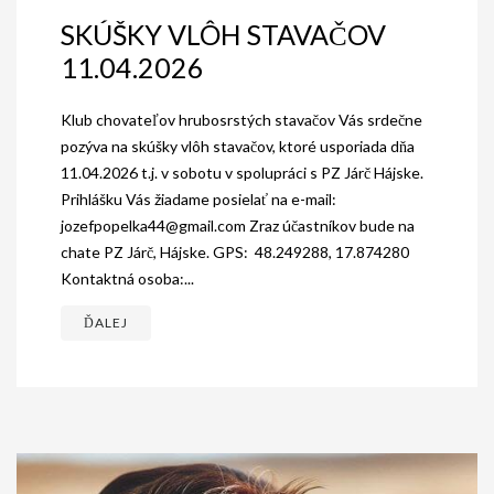
SKÚŠKY VLÔH STAVAČOV
GALÉRIA
11.04.2026
INZERCIA
Klub chovateľov hrubosrstých stavačov Vás srdečne
KONTAKT
pozýva na skúšky vlôh stavačov, ktoré usporiada dňa
11.04.2026 t.j. v sobotu v spolupráci s PZ Járč Hájske.
Prihlášku Vás žiadame posielať na e-mail:
jozefpopelka44@gmail.com Zraz účastníkov bude na
chate PZ Járč, Hájske. GPS: 48.249288, 17.874280
Kontaktná osoba:...
ĎALEJ