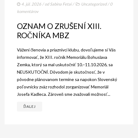
AKO BYT ČLENOM KCHHS
4. júl. 2026
/ od
Sabina Fetai
/
Uncategorized
/
0
komentárov
OZNAMY / NEWS
OZNAM O ZRUŠENÍ XIII.
DEUTSCH DRAHTHAAR
ROČNÍKA MBZ
ŠTANDARD
Vážení členovia a priaznivci klubu, dovoľujeme si Vás
PODMIENKY CHOVNOSTI
informovať, že XIII. ročník Memoriálu Bohuslava
Zemka, ktorý sa mal uskutočniť 10.–11.10.2026, sa
CHOVNÉ PSY
NEUSKUTOČNÍ. Dôvodom je skutočnosť, že v
CHOVNÉ SUKY
pôvodne plánovanom termíne sa napokon Slovenský
poľovnícky zväz rozhodol zorganizovať Memoriál
CHOVATEĽSKÉ STANICE
Josefa Kadleca. Zároveň sme zvažovali možnosť...
OČAKÁVANÉ VRHY NDS V ROKU 2026
ĎALEJ
PUDELPOINTER
ŠTANDARD