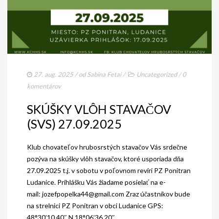
27. aug. 2025
/ od
Sabina Fetai
/
Uncategorized
/
0
komentárov
SKÚŠKY VLÔH STAVAČOV
(SVS) 27.09.2025
Klub chovateľov hrubosrstých stavačov Vás srdečne
pozýva na skúšky vlôh stavačov, ktoré usporiada dňa
27.09.2025 t.j. v sobotu v poľovnom revíri PZ Ponitran
Ludanice. Prihlášku Vás žiadame posielať na e-
mail: jozefpopelka44@gmail.com Zraz účastníkov bude
na strelnici PZ Ponitran v obci Ludanice GPS:
48°30’10.40″ N 18°06’36.20″...