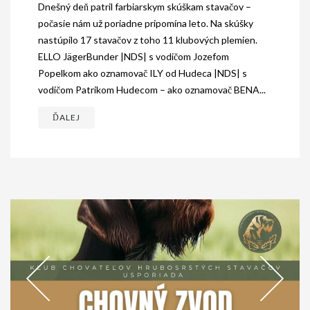
Dnešný deň patril farbiarskym skúškam stavačov –
počasie nám už poriadne pripomína leto. Na skúšky
nastúpilo 17 stavačov z toho 11 klubových plemien.
ELLO JägerBunder |NDS| s vodičom Jozefom
Popelkom ako oznamovač ILY od Hudeca |NDS| s
vodičom Patrikom Hudecom – ako oznamovač BENA...
ĎALEJ