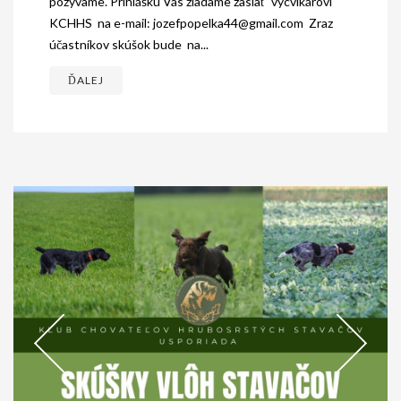
pozývame. Prihlášku Vás žiadame zaslať výcvikárovi
KCHHS na e-mail: jozefpopelka44@gmail.com Zraz
účastníkov skúšok bude na...
ĎALEJ