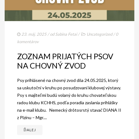
23. máj. 2025
/ od
Sabina Fetai
/
Uncategorized
/
0
komentárov
ZOZNAM PRIJATÝCH PSOV
NA CHOVNÝ ZVOD
Psy prihlásené na chovný zvod dňa 24.05.2025, ktorý
sa uskutoční v kruhu po posudzovaní klubovej výstavy.
Psy s majiteľmi budú volaný do kruhu chovateľskou
radou klubu KCHHS, podľa poradia zaslania prihlášky
na e-mail klubu. Nemecký drôtosrstý stavač DIANA II
z Plzínu – Mgr....
ĎALEJ