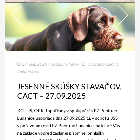
27. aug. 2025
/ od
Sabina Fetai
/
Uncategorized
/
0
komentárov
JESENNÉ SKÚŠKY STAVAČOV,
CACT – 27.09.2025
KCHHS, OPK Topoľčany v spolupráci s PZ Ponitran
Ludanice usporiada dňa 27.09.2025 t.j. v sobotu JSS
v poľovnom revíri PZ Ponitran Ludanice, na ktoré Vás
na základe vopred zaslanej písomnej prihlášky