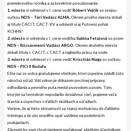
premiérového ročníka a za korektné posudzovanie.
PODMIENKY CHOVNOSTI
1. miesto
si odniesol v I. cene vodič
Róbert Vejčík
so svojou
CHOVNÉ PSY
sučkou
NDS – Túri Vadász ALMA.
Okrem prvého miesta získali
aj tituly CACIT, CACT, KV a odniesli si aj Putovný pohár
CHOVNÉ SUKY
KCHHS!
2. miesto
si odniesla v I. cene vodička
Sabina Fetaiová
so psom
CHOVATEĽSKÉ STANICE
NDS – Rózsásmenti Vadász ARGO
. Okrem druhého miesta
OČAKÁVANÉ VRHY PP V ROKU 2026
získali tituly r. CACIT, r. CACT a najlepšiu prácu na vode.
3. miesto si
odniesol v I. cene vodič
Krisztián Nagy
so sučkou
AKCIE
NDS – PICI II Budafa
.
Ešte raz zo srdca gratulujeme všetkým, ktorí úspešne zvládli túto
MEDZINÁRODNÁ SÚŤAŽ HRUBOSRSTÝCH
náročnú súťaž. Váš výkon je dôkazom poctivej prípravy,
STAVAČOV „MEMORIÁL B. ZEMKA“
odhodlania a pevného puta medzi psovodom a psom. Tým,
SKÚŠKY
ktorým sa tentokrát nepodarilo dosiahnuť cieľ, prajeme veľa
šťastia a úspechov v ďalších skúškach a súťažiach.
VÝSTAVY
Veríme, že aj tieto skúsenosti sa stanú motiváciou do ďalšieho
tréningu a že vás onedlho opäť uvidíme na podobných
VÝCVIKOVÉ DNI 2025
podujatiach.
KYNOLOGICKÝ KALENDÁR
Zároveň by som chcel úprimne poďakovať všetkým účastníkom