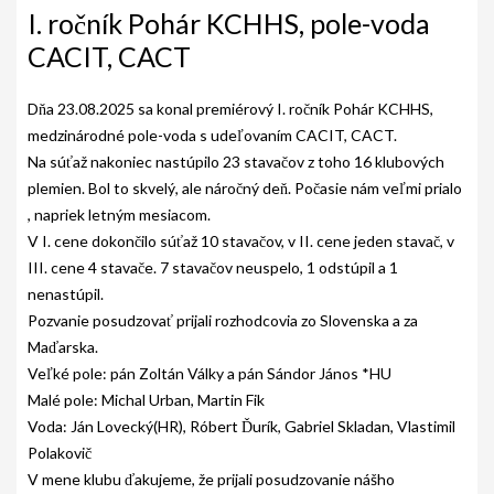
AKO BYT ČLENOM KCHHS
I. ročník Pohár KCHHS, pole-voda
CACIT, CACT
OZNAMY / NEWS
DEUTSCH DRAHTHAAR
Dňa 23.08.2025 sa konal premiérový I. ročník Pohár KCHHS,
medzinárodné pole-voda s udeľovaním CACIT, CACT.
ŠTANDARD
Na súťaž nakoniec nastúpilo 23 stavačov z toho 16 klubových
plemien. Bol to skvelý, ale náročný deň. Počasie nám veľmi prialo
PODMIENKY CHOVNOSTI
, napriek letným mesiacom.
CHOVNÉ PSY
V I. cene dokončilo súťaž 10 stavačov, v II. cene jeden stavač, v
III. cene 4 stavače. 7 stavačov neuspelo, 1 odstúpil a 1
CHOVNÉ SUKY
nenastúpil.
Pozvanie posudzovať prijali rozhodcovia zo Slovenska a za
CHOVATEĽSKÉ STANICE
Maďarska.
OČAKÁVANÉ VRHY NDS V ROKU 2026
Veľké pole: pán Zoltán Války a pán Sándor János *HU
Malé pole: Michal Urban, Martin Fik
PUDELPOINTER
Voda: Ján Lovecký(HR), Róbert Ďurík, Gabriel Skladan, Vlastimil
Polakovič
ŠTANDARD
V mene klubu ďakujeme, že prijali posudzovanie nášho