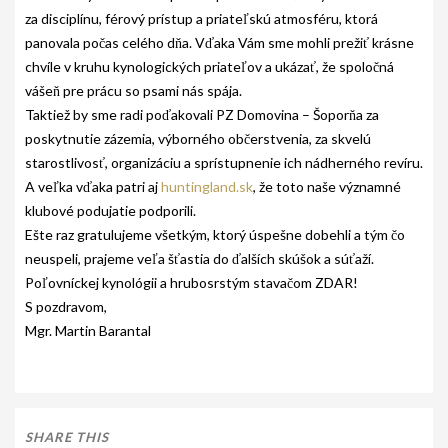
za disciplínu, férový prístup a priateľskú atmosféru, ktorá
GALÉRIA
panovala počas celého dňa. Vďaka Vám sme mohli prežiť krásne
chvíle v kruhu kynologických priateľov a ukázať, že spoločná
INZERCIA
vášeň pre prácu so psami nás spája.
Taktiež by sme radi poďakovali PZ Domovina – Šoporňa za
KONTAKT
poskytnutie zázemia, výborného občerstvenia, za skvelú
starostlivosť, organizáciu a sprístupnenie ich nádherného revíru.
A veľka vďaka patri aj
huntingland.sk
, že toto naše významné
klubové podujatie podporili.
Ešte raz gratulujeme všetkým, ktorý úspešne dobehli a tým čo
neuspeli, prajeme veľa šťastia do ďalších skúšok a súťaží.
Poľovníckej kynológii a hrubosrstým stavačom ZDAR!
S pozdravom,
Mgr. Martin Barantal
SHARE THIS