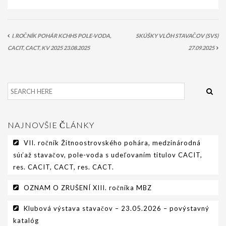
I. ROČNÍK POHÁR KCHHS POLE-VODA,
SKÚŠKY VLÔH STAVAČOV (SVS)
CACIT, CACT, KV 2025 23.08.2025
27.09.2025
NAJNOVŠIE ČLÁNKY
VII. ročník Žitnoostrovského pohára, medzinárodná
súťaž stavačov, pole-voda s udeľovaním titulov CACIT,
res. CACIT, CACT, res. CACT.
OZNAM O ZRUŠENÍ XIII. ročníka MBZ
Klubová výstava stavačov – 23.05.2026 – povýstavný
katalóg