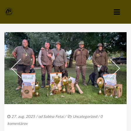
KLUB
VÝBOR KLUBU
STANOVY KLUBU
CHOVATEĽSKÝ A ZÁPISNÝ PORIADOK
SPRAVODAJCA
TLAČIVÁ A PRIHLÁŠKY
KLUBOVÉ POPLATKY
27. aug. 2025
/ od
Sabina Fetai
/
Uncategorized
/
0
ZÁPISNICE Z ČLENSKEJ SCHÔDZE
komentárov