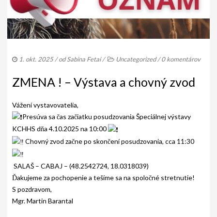
AKO BYT ČLENOM KCHHS
OZNAMY / NEWS
DEUTSCH DRAHTHAAR
1. okt. 2025
/ od
Sabina Fetai
/
Uncategorized
/
0 komentárov
ŠTANDARD
ZMENA ! – Výstava a chovný zvod
PODMIENKY CHOVNOSTI
CHOVNÉ PSY
Vážení vystavovatelia,
Presúva sa čas začiatku posudzovania Špeciálnej výstavy
CHOVNÉ SUKY
KCHHS dňa 4.10.2025 na 10:00
Chovný zvod začne po skončení posudzovania, cca 11:30
CHOVATEĽSKÉ STANICE
OČAKÁVANÉ VRHY NDS V ROKU 2026
SALAŠ – CABAJ – (48.2542724, 18.0318039)
Ďakujeme za pochopenie a tešíme sa na spoločné stretnutie!
PUDELPOINTER
S pozdravom,
Mgr. Martin Barantal
ŠTANDARD