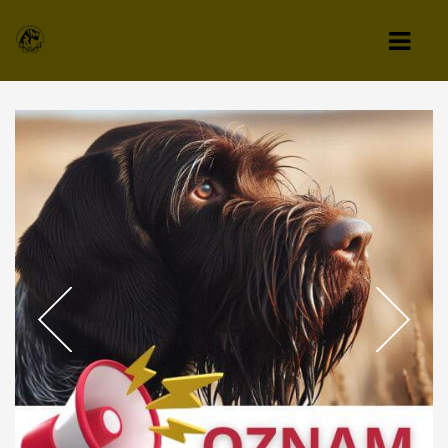
KLUB
VÝBOR KLUBU
STANOVY KLUBU
CHOVATEĽSKÝ A ZÁPISNÝ PORIADOK
SPRAVODAJCA
TLAČIVÁ A PRIHLÁŠKY
KLUBOVÉ POPLATKY
ZÁPISNICE Z ČLENSKEJ SCHÔDZE