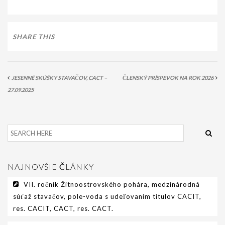
PODMIENKY CHOVNOSTI
CHOVNÉ PSY
SHARE THIS
CHOVNÉ SUKY
CHOVATEĽSKÉ STANICE
JESENNÉ SKÚŠKY STAVAČOV, CACT –
ČLENSKÝ PRÍSPEVOK NA ROK 2026
OČAKÁVANÉ VRHY PP V ROKU 2026
27.09.2025
AKCIE
MEDZINÁRODNÁ SÚŤAŽ HRUBOSRSTÝCH
STAVAČOV „MEMORIÁL B. ZEMKA“
SKÚŠKY
NAJNOVŠIE ČLÁNKY
VÝSTAVY
VII. ročník Žitnoostrovského pohára, medzinárodná
súťaž stavačov, pole-voda s udeľovaním titulov CACIT,
VÝCVIKOVÉ DNI 2025
res. CACIT, CACT, res. CACT.
KYNOLOGICKÝ KALENDÁR