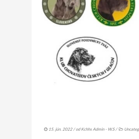
15. jún. 2022
/ od
Kchhs Admin - W.S
/
Uncateg