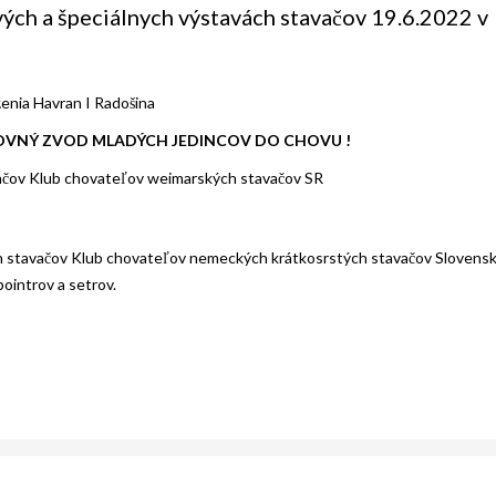
ých a špeciálnych výstavách stavačov 19.6.2022 v
ženia Havran I Radošina
OVNÝ ZVOD MLADÝCH JEDINCOV DO CHOVU !
čov Klub chovateľov weimarských stavačov SR
 stavačov Klub chovateľov nemeckých krátkosrstých stavačov Slovensk
 pointrov a setrov.