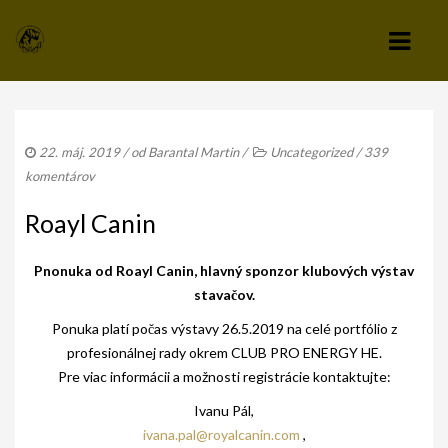
KLUB
22. máj. 2019
/ od
Barantal Martin
/
Uncategorized
/
339
VÝBOR KLUBU
komentárov
STANOVY KLUBU
Roayl Canin
CHOVATEĽSKÝ A ZÁPISNÝ PORIADOK
Pnonuka od Roayl Canin, hlavný sponzor klubových výstav
SPRAVODAJCA
stavačov.
Ponuka platí počas výstavy 26.5.2019 na celé portfólio z
TLAČIVÁ A PRIHLÁŠKY
profesionálnej rady okrem CLUB PRO ENERGY HE.
KLUBOVÉ POPLATKY
Pre viac informácii a možnosti registrácie kontaktujte:
Ivanu Pál,
ZÁPISNICE Z ČLENSKEJ SCHÔDZE
ivana.pal@royalcanin.com
,