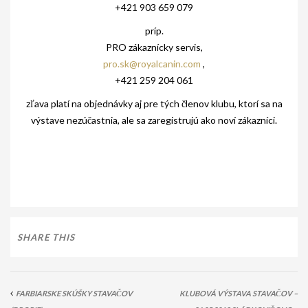
AKO BYT ČLENOM KCHHS
+421 903 659 079
príp.
OZNAMY / NEWS
PRO zákaznícky servis,
DEUTSCH DRAHTHAAR
pro.sk@royalcanin.com
,
+421 259 204 061
ŠTANDARD
zľava platí na objednávky aj pre tých členov klubu, ktorí sa na
PODMIENKY CHOVNOSTI
výstave nezúčastnia, ale sa zaregistrujú ako noví zákazníci.
CHOVNÉ PSY
CHOVNÉ SUKY
CHOVATEĽSKÉ STANICE
OČAKÁVANÉ VRHY NDS V ROKU 2026
SHARE THIS
PUDELPOINTER
ŠTANDARD
FARBIARSKE SKÚŠKY STAVAČOV
KLUBOVÁ VÝSTAVA STAVAČOV –