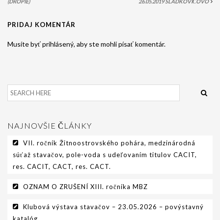
(DROPIE)
26.05.2019 SLÁDKOVIČOVO
PODMIENKY CHOVNOSTI
PRIDAJ KOMENTÁR
CHOVNÉ PSY
Musíte byť prihlásený, aby ste mohli písať komentár.
CHOVNÉ SUKY
CHOVATEĽSKÉ STANICE
OČAKÁVANÉ VRHY PP V ROKU 2026
AKCIE
NAJNOVŠIE ČLÁNKY
MEDZINÁRODNÁ SÚŤAŽ HRUBOSRSTÝCH
STAVAČOV „MEMORIÁL B. ZEMKA“
VII. ročník Žitnoostrovského pohára, medzinárodná
súťaž stavačov, pole-voda s udeľovaním titulov CACIT,
SKÚŠKY
res. CACIT, CACT, res. CACT.
VÝSTAVY
OZNAM O ZRUŠENÍ XIII. ročníka MBZ
VÝCVIKOVÉ DNI 2025
Klubová výstava stavačov – 23.05.2026 – povýstavný
KYNOLOGICKÝ KALENDÁR
katalóg