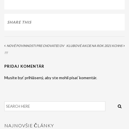
PODMIENKY CHOVNOSTI
CHOVNÉ PSY
SHARE THIS
CHOVNÉ SUKY
CHOVATEĽSKÉ STANICE
NOVÉ POVINNOSTI PRE CHOVATEĽOV
KLUBOVÉ AKCIE NA ROK 2021 KCHHS
OČAKÁVANÉ VRHY PP V ROKU 2026
!!!
AKCIE
PRIDAJ KOMENTÁR
MEDZINÁRODNÁ SÚŤAŽ HRUBOSRSTÝCH
Musíte byť prihlásený, aby ste mohli písať komentár.
STAVAČOV „MEMORIÁL B. ZEMKA“
SKÚŠKY
VÝSTAVY
VÝCVIKOVÉ DNI 2025
NAJNOVŠIE ČLÁNKY
KYNOLOGICKÝ KALENDÁR