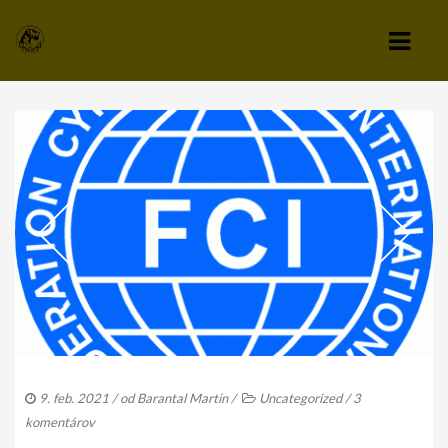
KLUB
VÝBOR KLUBU
STANOVY KLUBU
CHOVATEĽSKÝ A ZÁPISNÝ PORIADOK
SPRAVODAJCA
TLAČIVÁ A PRIHLÁŠKY
KLUBOVÉ POPLATKY
9. feb. 2021
/ od
Barantal Martin
/
Uncategorized
/
3
ZÁPISNICE Z ČLENSKEJ SCHÔDZE
komentárov