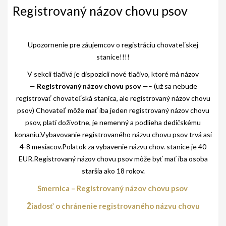
AKO BYT ČLENOM KCHHS
Registrovaný názov chovu psov
OZNAMY / NEWS
Upozornenie pre záujemcov o registráciu chovateľskej
DEUTSCH DRAHTHAAR
stanice!!!!
ŠTANDARD
V sekcii tlačivá je dispozícii nové tlačivo, ktoré má názov
—
Registrovaný názov chovu psov
—– (už sa nebude
PODMIENKY CHOVNOSTI
registrovať chovateľská stanica, ale registrovaný názov chovu
CHOVNÉ PSY
psov) Chovateľ môže mať iba jeden registrovaný názov chovu
psov, platí doživotne, je nemenný a podlieha dedičskému
CHOVNÉ SUKY
konaniu.Vybavovanie registrovaného názvu chovu psov trvá asi
4-8 mesiacov.Polatok za vybavenie názvu chov. stanice je 40
CHOVATEĽSKÉ STANICE
EUR.Registrovaný názov chovu psov môže byť mať iba osoba
OČAKÁVANÉ VRHY NDS V ROKU 2026
staršia ako 18 rokov.
Smernica – Registrovaný názov chovu psov
PUDELPOINTER
Žiadosť o chránenie registrovaného názvu chovu
ŠTANDARD