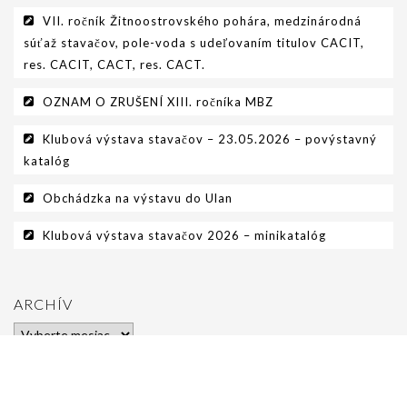
VII. ročník Žitnoostrovského pohára, medzinárodná
GALÉRIA
súťaž stavačov, pole-voda s udeľovaním titulov CACIT,
res. CACIT, CACT, res. CACT.
INZERCIA
OZNAM O ZRUŠENÍ XIII. ročníka MBZ
KONTAKT
Klubová výstava stavačov – 23.05.2026 – povýstavný
katalóg
Obchádzka na výstavu do Ulan
Klubová výstava stavačov 2026 – minikatalóg
ARCHÍV
Archív
© 2026 Klub chovateľov hrubosrstých stavačov - WordPress Theme by
Useful Pixels