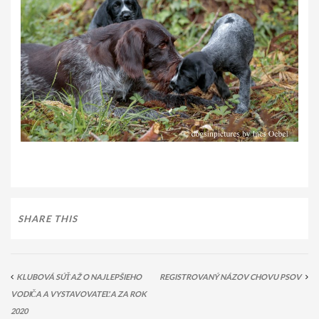
PODMIENKY CHOVNOSTI
CHOVNÉ PSY
CHOVNÉ SUKY
CHOVATEĽSKÉ STANICE
OČAKÁVANÉ VRHY PP V ROKU 2026
AKCIE
MEDZINÁRODNÁ SÚŤAŽ HRUBOSRSTÝCH
STAVAČOV „MEMORIÁL B. ZEMKA“
SHARE THIS
SKÚŠKY
VÝSTAVY
KLUBOVÁ SÚŤAŽ O NAJLEPŠIEHO
REGISTROVANÝ NÁZOV CHOVU PSOV
VÝCVIKOVÉ DNI 2025
VODIČA A VYSTAVOVATEĽA ZA ROK
2020
KYNOLOGICKÝ KALENDÁR