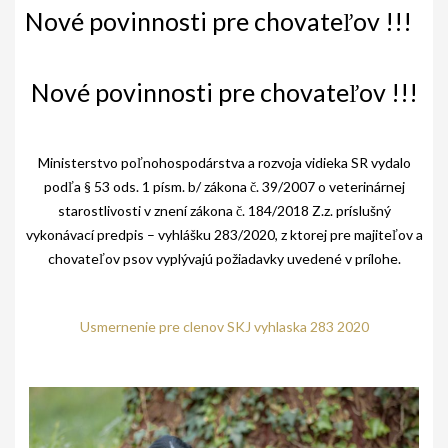
AKO BYT ČLENOM KCHHS
Nové povinnosti pre chovateľov !!!
OZNAMY / NEWS
Nové povinnosti pre chovateľov !!!
DEUTSCH DRAHTHAAR
ŠTANDARD
Ministerstvo poľnohospodárstva a rozvoja vidieka SR vydalo
PODMIENKY CHOVNOSTI
podľa § 53 ods. 1 písm. b/ zákona č. 39/2007 o veterinárnej
starostlivosti v znení zákona č. 184/2018 Z.z. príslušný
CHOVNÉ PSY
vykonávací predpis – vyhlášku 283/2020, z ktorej pre majiteľov a
CHOVNÉ SUKY
chovateľov psov vyplývajú požiadavky uvedené v prílohe.
CHOVATEĽSKÉ STANICE
Usmernenie pre clenov SKJ vyhlaska 283 2020
OČAKÁVANÉ VRHY NDS V ROKU 2026
PUDELPOINTER
ŠTANDARD