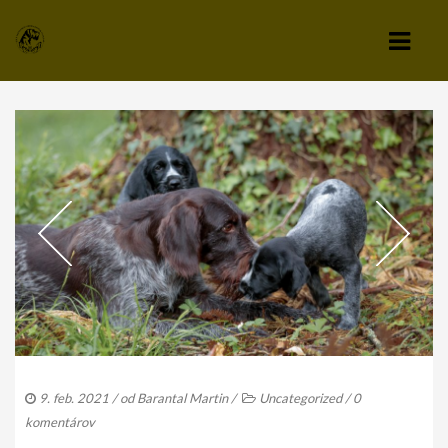
KLUB
VÝBOR KLUBU
STANOVY KLUBU
CHOVATEĽSKÝ A ZÁPISNÝ PORIADOK
SPRAVODAJCA
TLAČIVÁ A PRIHLÁŠKY
KLUBOVÉ POPLATKY
9. feb. 2021
/ od
Barantal Martin
/
Uncategorized
/
0
ZÁPISNICE Z ČLENSKEJ SCHÔDZE
komentárov