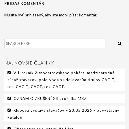
PRIDAJ KOMENTÁR
GALÉRIA
Musíte byť prihlásený, aby ste mohli písať komentár.
INZERCIA
KONTAKT
NAJNOVŠIE ČLÁNKY
VII. ročník Žitnoostrovského pohára, medzinárodná
súťaž stavačov, pole-voda s udeľovaním titulov CACIT,
res. CACIT, CACT, res. CACT.
OZNAM O ZRUŠENÍ XIII. ročníka MBZ
Klubová výstava stavačov – 23.05.2026 – povýstavný
katalóg