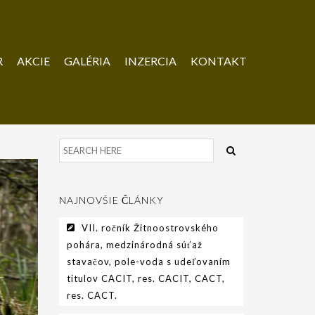
R
AKCIE
GALÉRIA
INZERCIA
KONTAKT
NAJNOVŠIE ČLÁNKY
VII. ročník Žitnoostrovského
pohára, medzinárodná súťaž
stavačov, pole-voda s udeľovaním
titulov CACIT, res. CACIT, CACT,
res. CACT.