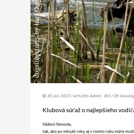
30. jan. 2023
/ od
Kchhs Admin - W.S
/
Uncateg
Klubová súťaž o najlepšieho vodič
Vážení členovia,
tak, ako po minulé roky, aj v tomto roku máte možn