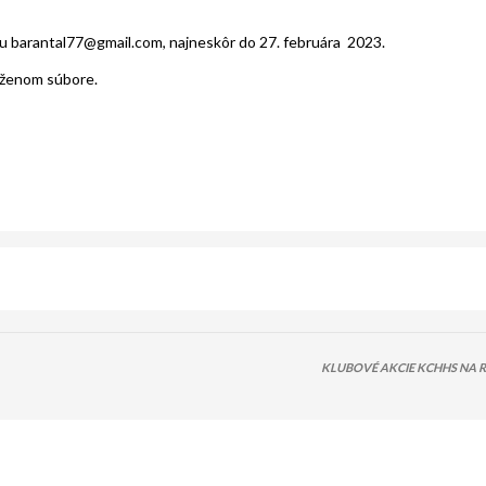
u barantal77@gmail.com, najneskôr do 27. februára 2023.
loženom súbore.
KLUBOVÉ AKCIE KCHHS NA R