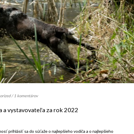
orized
/
1 komentárov
a a vystavovateľa za rok 2022
osť prihlásiť sa do súťaže o najlepšieho vodiča a o najlepšieho