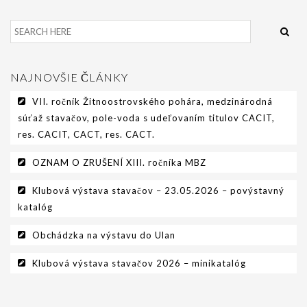
PODMIENKY CHOVNOSTI
CHOVNÉ PSY
CHOVNÉ SUKY
NAJNOVŠIE ČLÁNKY
CHOVATEĽSKÉ STANICE
VII. ročník Žitnoostrovského pohára, medzinárodná
súťaž stavačov, pole-voda s udeľovaním titulov CACIT,
OČAKÁVANÉ VRHY PP V ROKU 2026
res. CACIT, CACT, res. CACT.
AKCIE
OZNAM O ZRUŠENÍ XIII. ročníka MBZ
MEDZINÁRODNÁ SÚŤAŽ HRUBOSRSTÝCH
STAVAČOV „MEMORIÁL B. ZEMKA“
Klubová výstava stavačov – 23.05.2026 – povýstavný
katalóg
SKÚŠKY
Obchádzka na výstavu do Ulan
VÝSTAVY
Klubová výstava stavačov 2026 – minikatalóg
VÝCVIKOVÉ DNI 2025
KYNOLOGICKÝ KALENDÁR