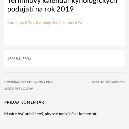
Termínový kalendár kynologických
AKO BYT ČLENOM KCHHS
podujatí na rok 2019
OZNAMY / NEWS
Podujatia SPZ a kynologických klubov SPZ
DEUTSCH DRAHTHAAR
ŠTANDARD
PODMIENKY CHOVNOSTI
SHARE THIS
CHOVNÉ PSY
CHOVNÉ SUKY
RYBÁRSTVO, POĽOVNÍCTVO A
SMÚTOČNÝ OZNAM
CHOVATEĽSKÉ STANICE
VČELÁRSTVO 2019
OČAKÁVANÉ VRHY NDS V ROKU 2026
PRIDAJ KOMENTÁR
PUDELPOINTER
Musíte byť prihlásený, aby ste mohli písať komentár.
ŠTANDARD