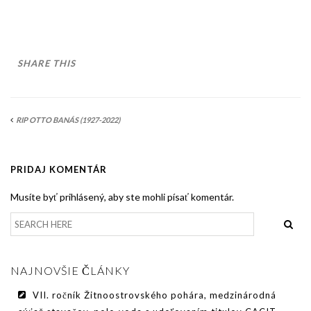
AKO BYT ČLENOM KCHHS
OZNAMY / NEWS
DEUTSCH DRAHTHAAR
SHARE THIS
ŠTANDARD
PODMIENKY CHOVNOSTI
RIP OTTO BANÁS (1927-2022)
CHOVNÉ PSY
PRIDAJ KOMENTÁR
CHOVNÉ SUKY
Musíte byť prihlásený, aby ste mohli písať komentár.
CHOVATEĽSKÉ STANICE
OČAKÁVANÉ VRHY NDS V ROKU 2026
PUDELPOINTER
NAJNOVŠIE ČLÁNKY
ŠTANDARD
VII. ročník Žitnoostrovského pohára, medzinárodná