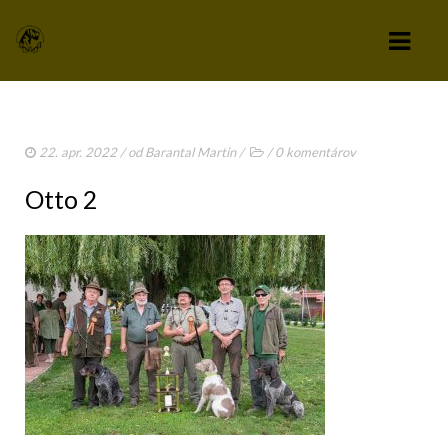
KLUB
22. apr. 2022
/ od
Barantal Martin
/
/
0 komentárov
VÝBOR KLUBU
Otto 2
STANOVY KLUBU
CHOVATEĽSKÝ A ZÁPISNÝ PORIADOK
SPRAVODAJCA
TLAČIVÁ A PRIHLÁŠKY
KLUBOVÉ POPLATKY
ZÁPISNICE Z ČLENSKEJ SCHÔDZE