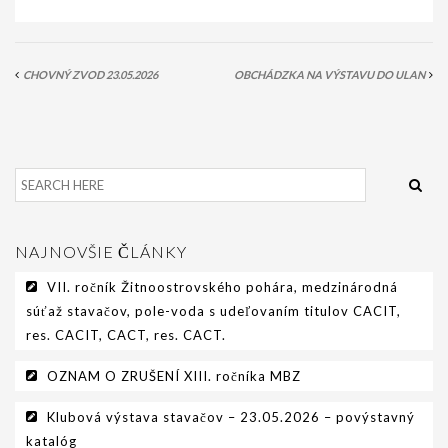
PODMIENKY CHOVNOSTI
CHOVNÉ PSY
CHOVNÝ ZVOD 23.05.2026
OBCHÁDZKA NA VÝSTAVU DO ULAN
CHOVNÉ SUKY
CHOVATEĽSKÉ STANICE
OČAKÁVANÉ VRHY PP V ROKU 2026
AKCIE
NAJNOVŠIE ČLÁNKY
MEDZINÁRODNÁ SÚŤAŽ HRUBOSRSTÝCH
STAVAČOV „MEMORIÁL B. ZEMKA“
VII. ročník Žitnoostrovského pohára, medzinárodná
súťaž stavačov, pole-voda s udeľovaním titulov CACIT,
SKÚŠKY
res. CACIT, CACT, res. CACT.
VÝSTAVY
OZNAM O ZRUŠENÍ XIII. ročníka MBZ
VÝCVIKOVÉ DNI 2025
Klubová výstava stavačov – 23.05.2026 – povýstavný
katalóg
KYNOLOGICKÝ KALENDÁR