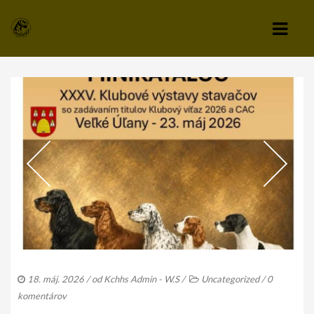
KLUB
VÝBOR KLUBU
STANOVY KLUBU
CHOVATEĽSKÝ A ZÁPISNÝ PORIADOK
SPRAVODAJCA
TLAČIVÁ A PRIHLÁŠKY
KLUBOVÉ POPLATKY
18. máj. 2026
/ od
Kchhs Admin - W.S
/
Uncategorized
/
0
ZÁPISNICE Z ČLENSKEJ SCHÔDZE
komentárov