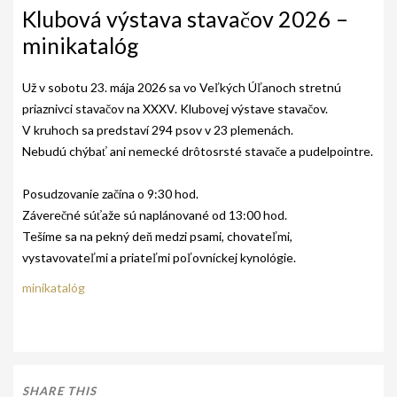
AKO BYT ČLENOM KCHHS
Klubová výstava stavačov 2026 –
minikatalóg
OZNAMY / NEWS
DEUTSCH DRAHTHAAR
Už v sobotu 23. mája 2026 sa vo Veľkých Úľanoch stretnú
priaznivci stavačov na XXXV. Klubovej výstave stavačov.
ŠTANDARD
V kruhoch sa predstaví 294 psov v 23 plemenách.
Nebudú chýbať ani nemecké drôtosrsté stavače a pudelpointre.
PODMIENKY CHOVNOSTI
CHOVNÉ PSY
Posudzovanie začína o 9:30 hod.
Záverečné súťaže sú naplánované od 13:00 hod.
CHOVNÉ SUKY
Tešíme sa na pekný deň medzi psami, chovateľmi,
vystavovateľmi a priateľmi poľovníckej kynológie.
CHOVATEĽSKÉ STANICE
minikatalóg
OČAKÁVANÉ VRHY NDS V ROKU 2026
PUDELPOINTER
ŠTANDARD
SHARE THIS