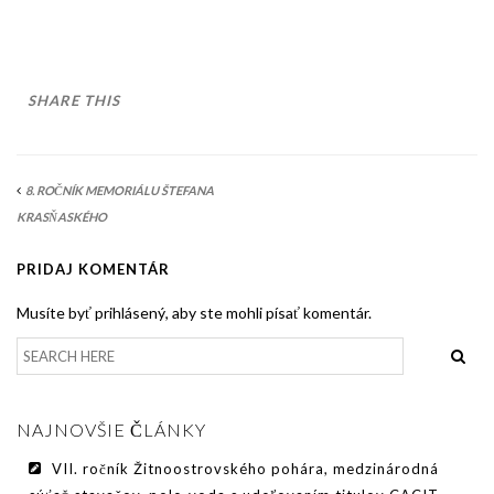
AKO BYT ČLENOM KCHHS
OZNAMY / NEWS
DEUTSCH DRAHTHAAR
SHARE THIS
ŠTANDARD
PODMIENKY CHOVNOSTI
8. ROČNÍK MEMORIÁLU ŠTEFANA
KRASŇASKÉHO
CHOVNÉ PSY
PRIDAJ KOMENTÁR
CHOVNÉ SUKY
Musíte byť prihlásený, aby ste mohli písať komentár.
CHOVATEĽSKÉ STANICE
OČAKÁVANÉ VRHY NDS V ROKU 2026
PUDELPOINTER
NAJNOVŠIE ČLÁNKY
ŠTANDARD
VII. ročník Žitnoostrovského pohára, medzinárodná