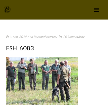
KLUB
3. sep. 2019
/ od
Barantal Martin
/
/
0 komentárov
VÝBOR KLUBU
FSH_6083
STANOVY KLUBU
CHOVATEĽSKÝ A ZÁPISNÝ PORIADOK
SPRAVODAJCA
TLAČIVÁ A PRIHLÁŠKY
KLUBOVÉ POPLATKY
ZÁPISNICE Z ČLENSKEJ SCHÔDZE