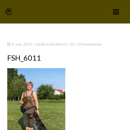
KLUB
3. sep. 2019
/ od
Barantal Martin
/
/
0 komentárov
VÝBOR KLUBU
FSH_6011
STANOVY KLUBU
CHOVATEĽSKÝ A ZÁPISNÝ PORIADOK
SPRAVODAJCA
TLAČIVÁ A PRIHLÁŠKY
KLUBOVÉ POPLATKY
ZÁPISNICE Z ČLENSKEJ SCHÔDZE