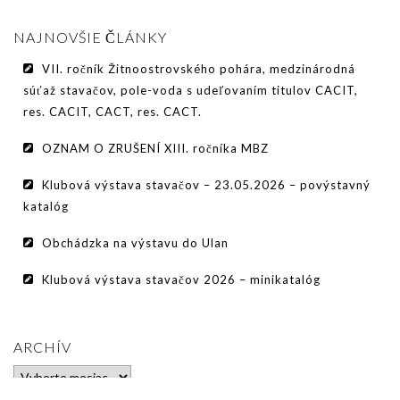
PODMIENKY CHOVNOSTI
NAJNOVŠIE ČLÁNKY
CHOVNÉ PSY
VII. ročník Žitnoostrovského pohára, medzinárodná
CHOVNÉ SUKY
súťaž stavačov, pole-voda s udeľovaním titulov CACIT,
res. CACIT, CACT, res. CACT.
CHOVATEĽSKÉ STANICE
OZNAM O ZRUŠENÍ XIII. ročníka MBZ
OČAKÁVANÉ VRHY PP V ROKU 2026
Klubová výstava stavačov – 23.05.2026 – povýstavný
AKCIE
katalóg
MEDZINÁRODNÁ SÚŤAŽ HRUBOSRSTÝCH
Obchádzka na výstavu do Ulan
STAVAČOV „MEMORIÁL B. ZEMKA“
Klubová výstava stavačov 2026 – minikatalóg
SKÚŠKY
VÝSTAVY
ARCHÍV
VÝCVIKOVÉ DNI 2025
Archív
KYNOLOGICKÝ KALENDÁR