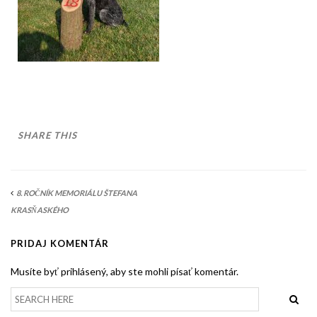
AKO BYT ČLENOM KCHHS
OZNAMY / NEWS
DEUTSCH DRAHTHAAR
ŠTANDARD
PODMIENKY CHOVNOSTI
SHARE THIS
CHOVNÉ PSY
CHOVNÉ SUKY
8. ROČNÍK MEMORIÁLU ŠTEFANA
CHOVATEĽSKÉ STANICE
KRASŇASKÉHO
OČAKÁVANÉ VRHY NDS V ROKU 2026
PRIDAJ KOMENTÁR
PUDELPOINTER
Musíte byť prihlásený, aby ste mohli písať komentár.
ŠTANDARD