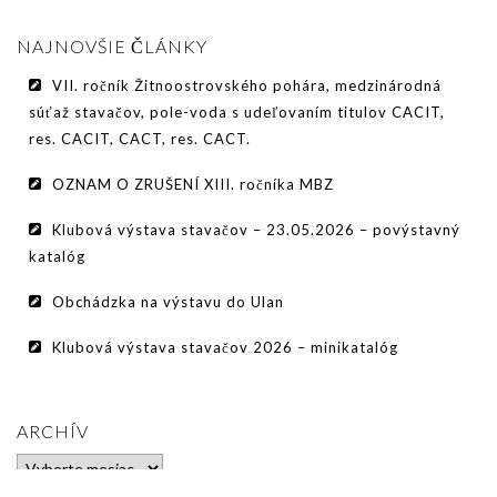
PODMIENKY CHOVNOSTI
NAJNOVŠIE ČLÁNKY
CHOVNÉ PSY
VII. ročník Žitnoostrovského pohára, medzinárodná
CHOVNÉ SUKY
súťaž stavačov, pole-voda s udeľovaním titulov CACIT,
res. CACIT, CACT, res. CACT.
CHOVATEĽSKÉ STANICE
OZNAM O ZRUŠENÍ XIII. ročníka MBZ
OČAKÁVANÉ VRHY PP V ROKU 2026
Klubová výstava stavačov – 23.05.2026 – povýstavný
AKCIE
katalóg
MEDZINÁRODNÁ SÚŤAŽ HRUBOSRSTÝCH
Obchádzka na výstavu do Ulan
STAVAČOV „MEMORIÁL B. ZEMKA“
Klubová výstava stavačov 2026 – minikatalóg
SKÚŠKY
VÝSTAVY
ARCHÍV
VÝCVIKOVÉ DNI 2025
Archív
KYNOLOGICKÝ KALENDÁR