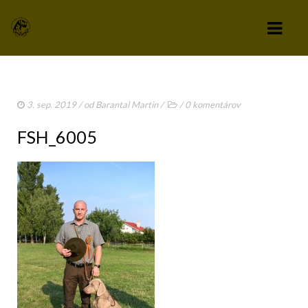
KLUB
3. sep. 2019
/ od
Barantal Martin
/
/
0 komentárov
VÝBOR KLUBU
FSH_6005
STANOVY KLUBU
CHOVATEĽSKÝ A ZÁPISNÝ PORIADOK
SPRAVODAJCA
TLAČIVÁ A PRIHLÁŠKY
KLUBOVÉ POPLATKY
ZÁPISNICE Z ČLENSKEJ SCHÔDZE