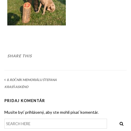
AKO BYT ČLENOM KCHHS
OZNAMY / NEWS
DEUTSCH DRAHTHAAR
ŠTANDARD
PODMIENKY CHOVNOSTI
SHARE THIS
CHOVNÉ PSY
CHOVNÉ SUKY
8. ROČNÍK MEMORIÁLU ŠTEFANA
CHOVATEĽSKÉ STANICE
KRASŇASKÉHO
OČAKÁVANÉ VRHY NDS V ROKU 2026
PRIDAJ KOMENTÁR
PUDELPOINTER
Musíte byť prihlásený, aby ste mohli písať komentár.
ŠTANDARD