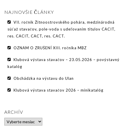
PODMIENKY CHOVNOSTI
NAJNOVŠIE ČLÁNKY
CHOVNÉ PSY
VII. ročník Žitnoostrovského pohára, medzinárodná
CHOVNÉ SUKY
súťaž stavačov, pole-voda s udeľovaním titulov CACIT,
res. CACIT, CACT, res. CACT.
CHOVATEĽSKÉ STANICE
OZNAM O ZRUŠENÍ XIII. ročníka MBZ
OČAKÁVANÉ VRHY PP V ROKU 2026
Klubová výstava stavačov – 23.05.2026 – povýstavný
AKCIE
katalóg
MEDZINÁRODNÁ SÚŤAŽ HRUBOSRSTÝCH
Obchádzka na výstavu do Ulan
STAVAČOV „MEMORIÁL B. ZEMKA“
Klubová výstava stavačov 2026 – minikatalóg
SKÚŠKY
VÝSTAVY
ARCHÍV
VÝCVIKOVÉ DNI 2025
Archív
KYNOLOGICKÝ KALENDÁR