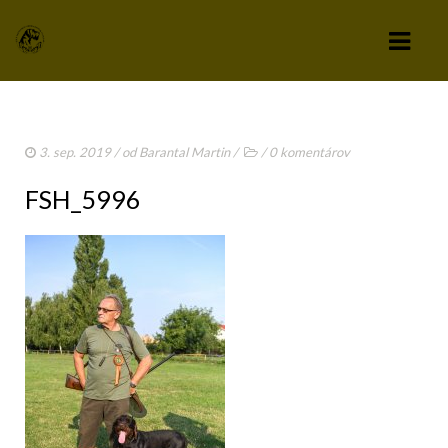
KLUB
3. sep. 2019
/ od
Barantal Martin
/
/
0 komentárov
VÝBOR KLUBU
FSH_5996
STANOVY KLUBU
CHOVATEĽSKÝ A ZÁPISNÝ PORIADOK
SPRAVODAJCA
TLAČIVÁ A PRIHLÁŠKY
KLUBOVÉ POPLATKY
ZÁPISNICE Z ČLENSKEJ SCHÔDZE