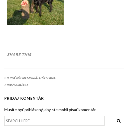
AKO BYT ČLENOM KCHHS
OZNAMY / NEWS
DEUTSCH DRAHTHAAR
ŠTANDARD
PODMIENKY CHOVNOSTI
SHARE THIS
CHOVNÉ PSY
CHOVNÉ SUKY
8. ROČNÍK MEMORIÁLU ŠTEFANA
CHOVATEĽSKÉ STANICE
KRASŇASKÉHO
OČAKÁVANÉ VRHY NDS V ROKU 2026
PRIDAJ KOMENTÁR
PUDELPOINTER
Musíte byť prihlásený, aby ste mohli písať komentár.
ŠTANDARD