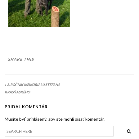
AKO BYT ČLENOM KCHHS
OZNAMY / NEWS
DEUTSCH DRAHTHAAR
ŠTANDARD
PODMIENKY CHOVNOSTI
SHARE THIS
CHOVNÉ PSY
CHOVNÉ SUKY
8. ROČNÍK MEMORIÁLU ŠTEFANA
CHOVATEĽSKÉ STANICE
KRASŇASKÉHO
OČAKÁVANÉ VRHY NDS V ROKU 2026
PRIDAJ KOMENTÁR
PUDELPOINTER
Musíte byť prihlásený, aby ste mohli písať komentár.
ŠTANDARD