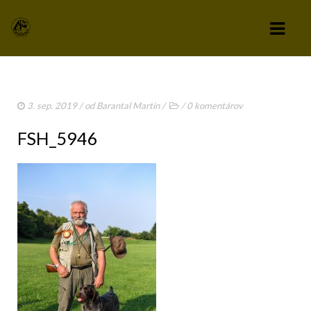
KLUB
3. sep. 2019
/ od
Barantal Martin
/
/
0 komentárov
VÝBOR KLUBU
FSH_5946
STANOVY KLUBU
CHOVATEĽSKÝ A ZÁPISNÝ PORIADOK
SPRAVODAJCA
TLAČIVÁ A PRIHLÁŠKY
KLUBOVÉ POPLATKY
ZÁPISNICE Z ČLENSKEJ SCHÔDZE