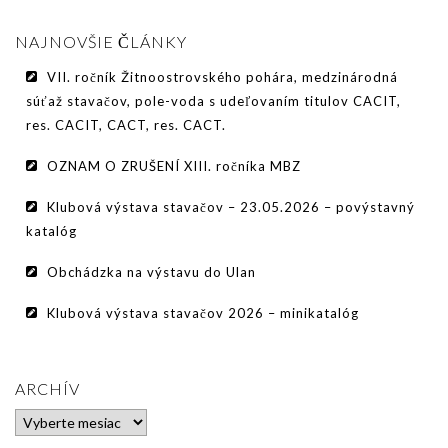
PODMIENKY CHOVNOSTI
NAJNOVŠIE ČLÁNKY
CHOVNÉ PSY
VII. ročník Žitnoostrovského pohára, medzinárodná
CHOVNÉ SUKY
súťaž stavačov, pole-voda s udeľovaním titulov CACIT,
res. CACIT, CACT, res. CACT.
CHOVATEĽSKÉ STANICE
OZNAM O ZRUŠENÍ XIII. ročníka MBZ
OČAKÁVANÉ VRHY PP V ROKU 2026
Klubová výstava stavačov – 23.05.2026 – povýstavný
AKCIE
katalóg
MEDZINÁRODNÁ SÚŤAŽ HRUBOSRSTÝCH
Obchádzka na výstavu do Ulan
STAVAČOV „MEMORIÁL B. ZEMKA“
Klubová výstava stavačov 2026 – minikatalóg
SKÚŠKY
VÝSTAVY
ARCHÍV
VÝCVIKOVÉ DNI 2025
Archív
KYNOLOGICKÝ KALENDÁR