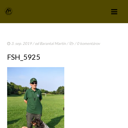
KLUB
3. sep. 2019
/ od
Barantal Martin
/
/
0 komentárov
VÝBOR KLUBU
FSH_5925
STANOVY KLUBU
CHOVATEĽSKÝ A ZÁPISNÝ PORIADOK
SPRAVODAJCA
TLAČIVÁ A PRIHLÁŠKY
KLUBOVÉ POPLATKY
ZÁPISNICE Z ČLENSKEJ SCHÔDZE