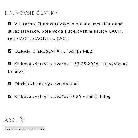
PODMIENKY CHOVNOSTI
NAJNOVŠIE ČLÁNKY
CHOVNÉ PSY
VII. ročník Žitnoostrovského pohára, medzinárodná
CHOVNÉ SUKY
súťaž stavačov, pole-voda s udeľovaním titulov CACIT,
res. CACIT, CACT, res. CACT.
CHOVATEĽSKÉ STANICE
OZNAM O ZRUŠENÍ XIII. ročníka MBZ
OČAKÁVANÉ VRHY PP V ROKU 2026
Klubová výstava stavačov – 23.05.2026 – povýstavný
AKCIE
katalóg
MEDZINÁRODNÁ SÚŤAŽ HRUBOSRSTÝCH
Obchádzka na výstavu do Ulan
STAVAČOV „MEMORIÁL B. ZEMKA“
Klubová výstava stavačov 2026 – minikatalóg
SKÚŠKY
VÝSTAVY
ARCHÍV
VÝCVIKOVÉ DNI 2025
Archív
KYNOLOGICKÝ KALENDÁR