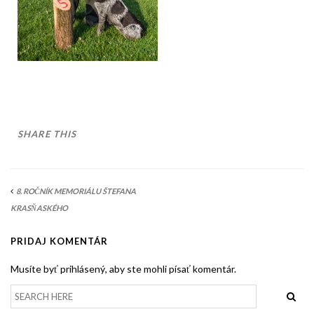
AKO BYT ČLENOM KCHHS
OZNAMY / NEWS
DEUTSCH DRAHTHAAR
ŠTANDARD
PODMIENKY CHOVNOSTI
SHARE THIS
CHOVNÉ PSY
CHOVNÉ SUKY
8. ROČNÍK MEMORIÁLU ŠTEFANA
CHOVATEĽSKÉ STANICE
KRASŇASKÉHO
OČAKÁVANÉ VRHY NDS V ROKU 2026
PRIDAJ KOMENTÁR
PUDELPOINTER
Musíte byť prihlásený, aby ste mohli písať komentár.
ŠTANDARD