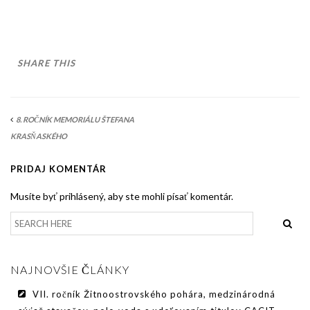
AKO BYT ČLENOM KCHHS
OZNAMY / NEWS
DEUTSCH DRAHTHAAR
SHARE THIS
ŠTANDARD
PODMIENKY CHOVNOSTI
8. ROČNÍK MEMORIÁLU ŠTEFANA
KRASŇASKÉHO
CHOVNÉ PSY
PRIDAJ KOMENTÁR
CHOVNÉ SUKY
Musíte byť prihlásený, aby ste mohli písať komentár.
CHOVATEĽSKÉ STANICE
OČAKÁVANÉ VRHY NDS V ROKU 2026
PUDELPOINTER
NAJNOVŠIE ČLÁNKY
ŠTANDARD
VII. ročník Žitnoostrovského pohára, medzinárodná