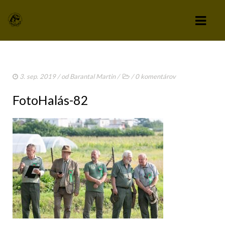
KLUB
3. sep. 2019
/ od
Barantal Martin
/
/
0 komentárov
VÝBOR KLUBU
FotoHalás-82
STANOVY KLUBU
CHOVATEĽSKÝ A ZÁPISNÝ PORIADOK
SPRAVODAJCA
TLAČIVÁ A PRIHLÁŠKY
KLUBOVÉ POPLATKY
ZÁPISNICE Z ČLENSKEJ SCHÔDZE