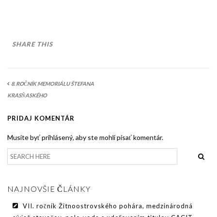
AKO BYT ČLENOM KCHHS
OZNAMY / NEWS
DEUTSCH DRAHTHAAR
SHARE THIS
ŠTANDARD
PODMIENKY CHOVNOSTI
8. ROČNÍK MEMORIÁLU ŠTEFANA
KRASŇASKÉHO
CHOVNÉ PSY
PRIDAJ KOMENTÁR
CHOVNÉ SUKY
Musíte byť prihlásený, aby ste mohli písať komentár.
CHOVATEĽSKÉ STANICE
OČAKÁVANÉ VRHY NDS V ROKU 2026
PUDELPOINTER
NAJNOVŠIE ČLÁNKY
ŠTANDARD
VII. ročník Žitnoostrovského pohára, medzinárodná