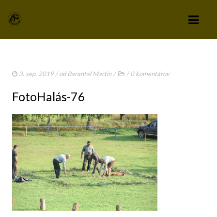
KLUB
3. sep. 2019
/ od
Barantal Martin
/
/
0 komentárov
VÝBOR KLUBU
FotoHalás-76
STANOVY KLUBU
CHOVATEĽSKÝ A ZÁPISNÝ PORIADOK
SPRAVODAJCA
TLAČIVÁ A PRIHLÁŠKY
KLUBOVÉ POPLATKY
ZÁPISNICE Z ČLENSKEJ SCHÔDZE