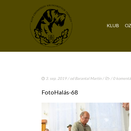
KLUB
OZ
3. sep. 2019
/ od
Barantal Martin
/
/
0 komentá
FotoHalás-68