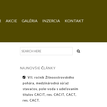
R
AKCIE
GALÉRIA
INZERCIA
KONTAKT
NAJNOVŠIE ČLÁNKY
VII. ročník Žitnoostrovského
pohára, medzinárodná súťaž
stavačov, pole-voda s udeľovaním
titulov CACIT, res. CACIT, CACT,
res. CACT.