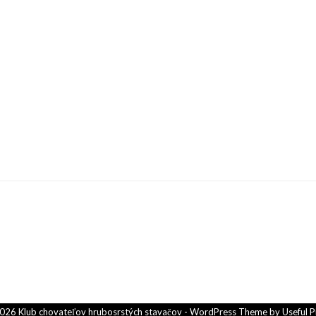
026 Klub chovateľov hrubosrstých stavačov - WordPress Theme by
Useful P