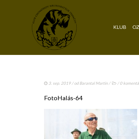
KLUB
OZ
3. sep. 2019
/ od
Barantal Martin
/
/
0 komentá
FotoHalás-64