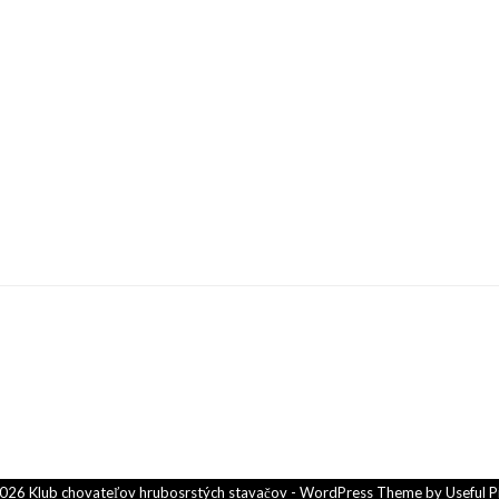
026 Klub chovateľov hrubosrstých stavačov - WordPress Theme by
Useful P