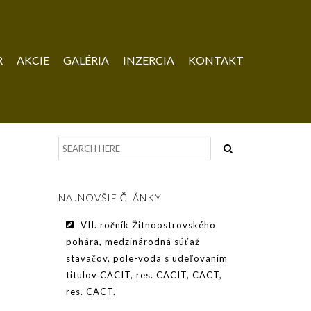
R
AKCIE
GALÉRIA
INZERCIA
KONTAKT
NAJNOVŠIE ČLÁNKY
VII. ročník Žitnoostrovského
pohára, medzinárodná súťaž
stavačov, pole-voda s udeľovaním
titulov CACIT, res. CACIT, CACT,
res. CACT.