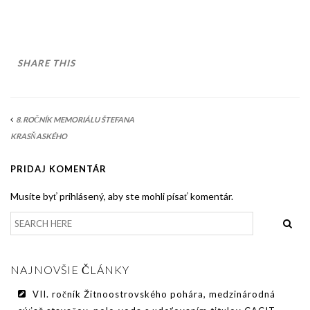
AKO BYT ČLENOM KCHHS
OZNAMY / NEWS
DEUTSCH DRAHTHAAR
SHARE THIS
ŠTANDARD
PODMIENKY CHOVNOSTI
8. ROČNÍK MEMORIÁLU ŠTEFANA
KRASŇASKÉHO
CHOVNÉ PSY
PRIDAJ KOMENTÁR
CHOVNÉ SUKY
Musíte byť prihlásený, aby ste mohli písať komentár.
CHOVATEĽSKÉ STANICE
OČAKÁVANÉ VRHY NDS V ROKU 2026
PUDELPOINTER
NAJNOVŠIE ČLÁNKY
ŠTANDARD
VII. ročník Žitnoostrovského pohára, medzinárodná