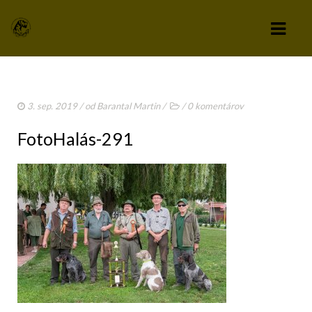
KLUB
3. sep. 2019
/ od
Barantal Martin
/
/
0 komentárov
VÝBOR KLUBU
FotoHalás-291
STANOVY KLUBU
CHOVATEĽSKÝ A ZÁPISNÝ PORIADOK
SPRAVODAJCA
TLAČIVÁ A PRIHLÁŠKY
KLUBOVÉ POPLATKY
ZÁPISNICE Z ČLENSKEJ SCHÔDZE