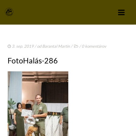
KLUB
3. sep. 2019
/ od
Barantal Martin
/
/
0 komentárov
VÝBOR KLUBU
FotoHalás-286
STANOVY KLUBU
CHOVATEĽSKÝ A ZÁPISNÝ PORIADOK
SPRAVODAJCA
TLAČIVÁ A PRIHLÁŠKY
KLUBOVÉ POPLATKY
ZÁPISNICE Z ČLENSKEJ SCHÔDZE