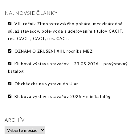
PODMIENKY CHOVNOSTI
NAJNOVŠIE ČLÁNKY
CHOVNÉ PSY
VII. ročník Žitnoostrovského pohára, medzinárodná
CHOVNÉ SUKY
súťaž stavačov, pole-voda s udeľovaním titulov CACIT,
res. CACIT, CACT, res. CACT.
CHOVATEĽSKÉ STANICE
OZNAM O ZRUŠENÍ XIII. ročníka MBZ
OČAKÁVANÉ VRHY PP V ROKU 2026
Klubová výstava stavačov – 23.05.2026 – povýstavný
AKCIE
katalóg
MEDZINÁRODNÁ SÚŤAŽ HRUBOSRSTÝCH
Obchádzka na výstavu do Ulan
STAVAČOV „MEMORIÁL B. ZEMKA“
Klubová výstava stavačov 2026 – minikatalóg
SKÚŠKY
VÝSTAVY
ARCHÍV
VÝCVIKOVÉ DNI 2025
Archív
KYNOLOGICKÝ KALENDÁR