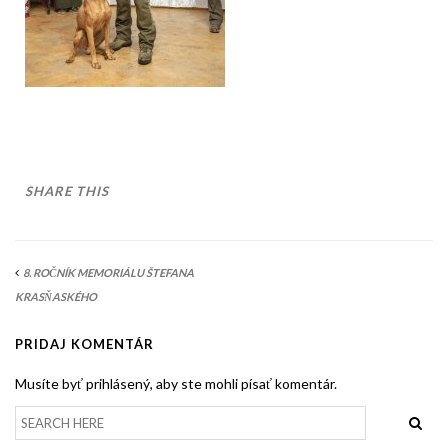
AKO BYT ČLENOM KCHHS
OZNAMY / NEWS
DEUTSCH DRAHTHAAR
ŠTANDARD
PODMIENKY CHOVNOSTI
SHARE THIS
CHOVNÉ PSY
CHOVNÉ SUKY
8. ROČNÍK MEMORIÁLU ŠTEFANA
CHOVATEĽSKÉ STANICE
KRASŇASKÉHO
OČAKÁVANÉ VRHY NDS V ROKU 2026
PRIDAJ KOMENTÁR
PUDELPOINTER
Musíte byť prihlásený, aby ste mohli písať komentár.
ŠTANDARD