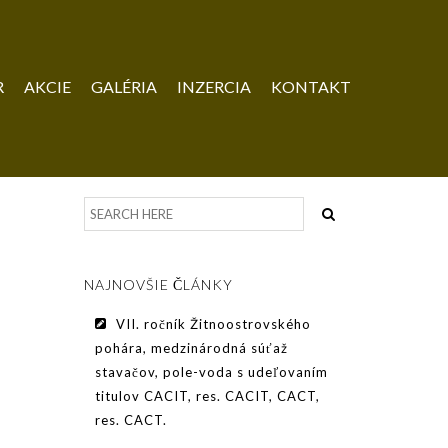
R
AKCIE
GALÉRIA
INZERCIA
KONTAKT
NAJNOVŠIE ČLÁNKY
VII. ročník Žitnoostrovského
pohára, medzinárodná súťaž
stavačov, pole-voda s udeľovaním
titulov CACIT, res. CACIT, CACT,
res. CACT.