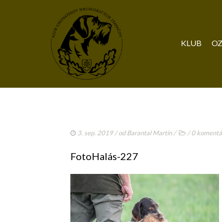
KLUB
OZ
3. sep. 2019
/ od
Barantal Martin
/
/
0 komentá
FotoHalás-227