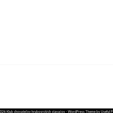
026 Klub chovateľov hrubosrstých stavačov - WordPress Theme by
Useful P