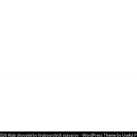
026 Klub chovateľov hrubosrstých stavačov - WordPress Theme by
Useful P