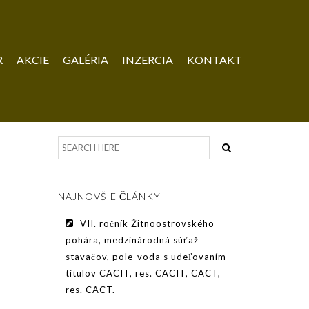
R
AKCIE
GALÉRIA
INZERCIA
KONTAKT
NAJNOVŠIE ČLÁNKY
VII. ročník Žitnoostrovského
pohára, medzinárodná súťaž
stavačov, pole-voda s udeľovaním
titulov CACIT, res. CACIT, CACT,
res. CACT.