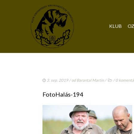
KLUB
OZ
3. sep. 2019
/ od
Barantal Martin
/
/
0 komentá
FotoHalás-194