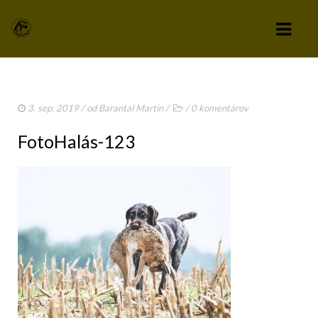
KLUB
3. sep. 2019
/ od
Barantal Martin
/
/
0 komentárov
VÝBOR KLUBU
FotoHalás-123
STANOVY KLUBU
CHOVATEĽSKÝ A ZÁPISNÝ PORIADOK
SPRAVODAJCA
TLAČIVÁ A PRIHLÁŠKY
KLUBOVÉ POPLATKY
ZÁPISNICE Z ČLENSKEJ SCHÔDZE