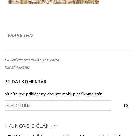
AKO BYT ČLENOM KCHHS
OZNAMY / NEWS
DEUTSCH DRAHTHAAR
SHARE THIS
ŠTANDARD
PODMIENKY CHOVNOSTI
8. ROČNÍK MEMORIÁLU ŠTEFANA
CHOVNÉ PSY
KRASŇASKÉHO
CHOVNÉ SUKY
PRIDAJ KOMENTÁR
CHOVATEĽSKÉ STANICE
Musíte byť prihlásený, aby ste mohli písať komentár.
OČAKÁVANÉ VRHY NDS V ROKU 2026
PUDELPOINTER
NAJNOVŠIE ČLÁNKY
ŠTANDARD